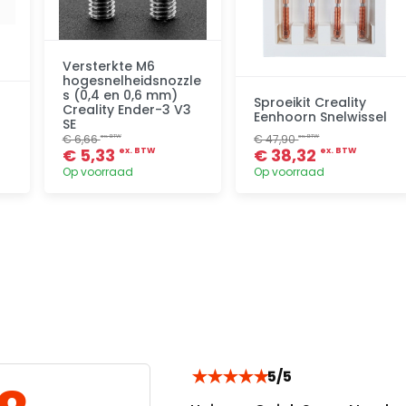
Versterkte M6
hogesnelheidsnozzle
s (0,4 en 0,6 mm)
Sproeikit Creality
Creality Ender-3 V3
Eenhoorn Snelwissel
SE
€ 6,66
€ 47,90
ex. BTW
ex. BTW
€ 5,33
€ 38,32
ex. BTW
ex. BTW
Op voorraad
Op voorraad
Toevoegen
Toevoegen
★
★
★
★
★
5/5