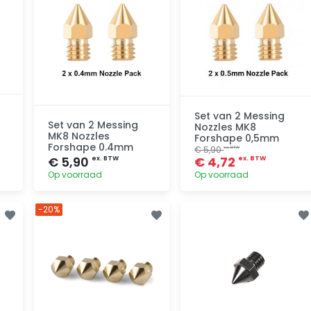
Set van 2 Messing
Set van 2 Messing
Nozzles MK8
MK8 Nozzles
Forshape 0,5mm
Forshape 0.4mm
€ 5,90
ex. BTW
€ 5,90
€ 4,72
ex. BTW
ex. BTW
Op voorraad
Op voorraad
-20%
Toevoegen
Toevoegen