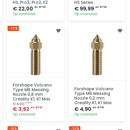
HS, Pro3, Pro2, E2
HS Series
€ 22,00
€ 99,99
ex. BTW
ex. BTW
Op voorraad
Op voorraad
-20%
Toevoegen
Toevoegen
Forshape Volcano
Forshape Volcano
Type M6 Messing
Type M6 Messing
Nozzle 0,8 mm
Nozzle 0,2 mm
Creality K1, K1 Max
Creality K1, K1 Max
€ 4,90
ex. BTW
€ 3,92
€ 4,90
ex. BTW
ex. BTW
Op voorraad
Op voorraad
-15%
-20%