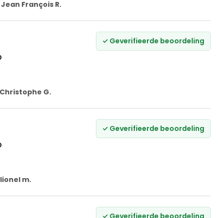
r
Jean François R.
✓ Geverifieerde beoordeling
p
Christophe G.
✓ Geverifieerde beoordeling
p
lionel m.
✓ Geverifieerde beoordeling