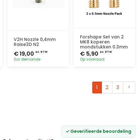
Forshape Set van 2
V2H Nozzle 0,4mm
MK8 koperen
Raise3D N2
mondstukken 0.3mm
€ 19,00
€ 5,90
ex. BTW
ex. BTW
Sur demande
Op voorraad
Toevoegen
Toevoegen
Volg
1
2
3
✓ Geverifieerde beoordeling