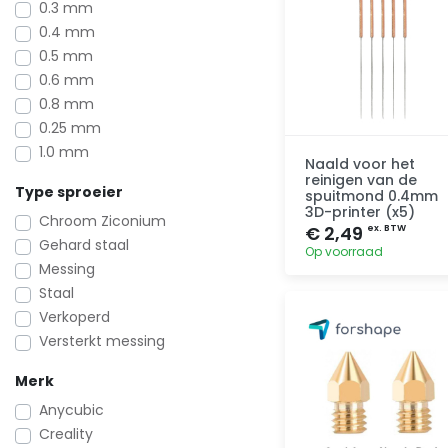
0.3 mm
0.4 mm
0.5 mm
0.6 mm
0.8 mm
0.25 mm
1.0 mm
Naald voor het
reinigen van de
Type sproeier
spuitmond 0.4mm
3D-printer (x5)
Chroom Ziconium
€ 2,49
ex. BTW
Gehard staal
Op voorraad
Messing
Staal
Toevoegen
Verkoperd
Versterkt messing
Merk
Anycubic
Creality