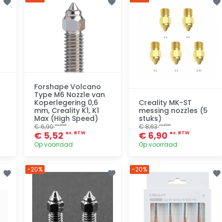
Toevoegen
Toevoegen
Forshape Volcano
Type M6 Nozzle van
Koperlegering 0,6
Creality MK-ST
mm, Creality K1, K1
messing nozzles (5
Max (High Speed)
stuks)
€ 6,90
€ 8,63
ex. BTW
ex. BTW
€ 5,52
€ 6,90
ex. BTW
ex. BTW
Op voorraad
Op voorraad
-20%
-20%
Toevoegen
Toevoegen