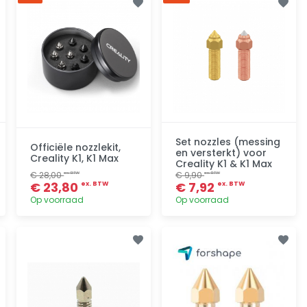
Toevoegen
Toevoegen
Set nozzles (messing
Officiële nozzlekit,
en versterkt) voor
Creality K1, K1 Max
Creality K1 & K1 Max
€ 28,00
€ 9,90
ex. BTW
ex. BTW
€ 23,80
€ 7,92
ex. BTW
ex. BTW
Op voorraad
Op voorraad
Toevoegen
Toevoegen