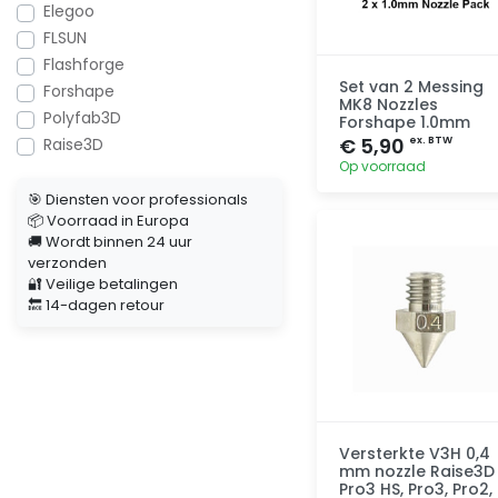
Elegoo
FLSUN
Flashforge
Set van 2 Messing
Forshape
MK8 Nozzles
Polyfab3D
Forshape 1.0mm
€ 5,90
Raise3D
ex. BTW
Op voorraad
🎯 Diensten voor professionals
📦 Voorraad in Europa
Toevoegen
🚚 Wordt binnen 24 uur
verzonden
🔐 Veilige betalingen
🔙 14-dagen retour
Versterkte V3H 0,4
mm nozzle Raise3D
Pro3 HS, Pro3, Pro2,