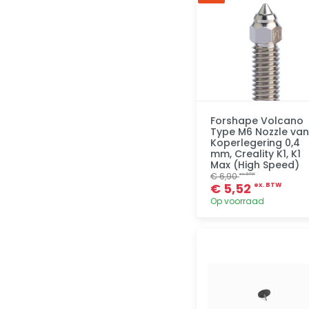
Toevoegen
Forshape Volcano
Type M6 Nozzle van
Koperlegering 0,4
mm, Creality K1, K1
Max (High Speed)
€ 6,90
ex. BTW
€ 5,52
ex. BTW
Op voorraad
Toevoegen