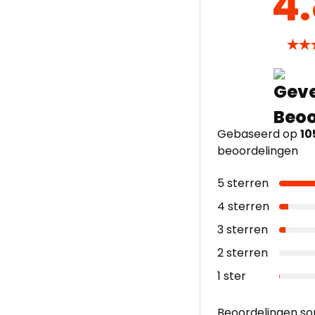
4
★
★
Gebaseerd op
10
beoordelingen
5 sterren
4 sterren
3 sterren
2 sterren
1 ster
Beoordelingen so