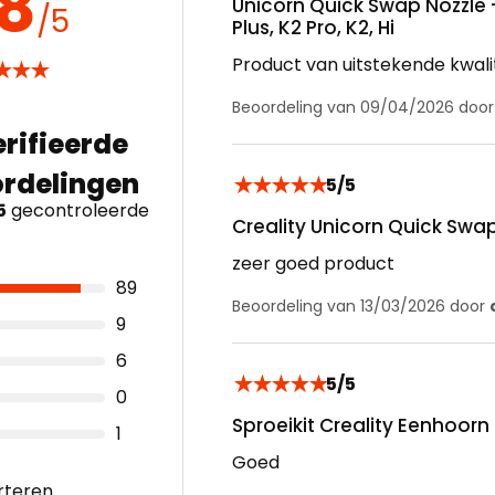
.8
Unicorn Quick Swap Nozzle 
/5
Plus, K2 Pro, K2, Hi
Product van uitstekende kwali
★
★
★
Beoordeling van 09/04/2026 doo
★
★
★
★
★
5/5
5
gecontroleerde
Creality Unicorn Quick Swa
zeer goed product
89
Beoordeling van 13/03/2026 door
9
6
★
★
★
★
★
5/5
0
Sproeikit Creality Eenhoorn
1
Goed
rteren