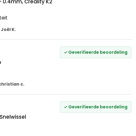
- 0.4mm, Creality K2
teit
r
Joël K.
✓ Geverifieerde beoordeling
p
christian c.
✓ Geverifieerde beoordeling
 Snelwissel