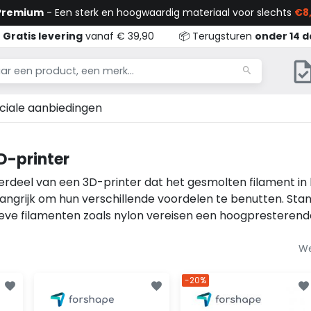
 Premium
- Een sterk en hoogwaardig materiaal voor slechts
€8,

Gratis levering
vanaf € 39,90
📦 Terugsturen
onder 14 
ciale aanbiedingen
D-printer
erdeel van een 3D-printer dat het gesmolten filament in 
langrijk om hun verschillende voordelen te benutten. St
eve filamenten zoals nylon vereisen een hoogpresterende
We
-20%