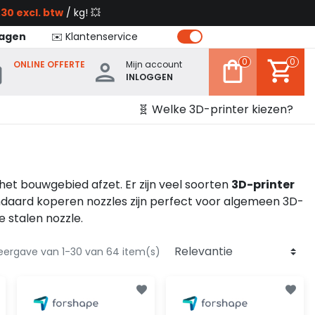
30 excl. btw
/ kg! 💥
dagen
✉️ Klantenservice
0
0
ONLINE OFFERTE
Mijn account
INLOGGEN
🧬 Welke 3D-printer kiezen?
het bouwgebied afzet. Er zijn veel soorten
3D-printer
andaard koperen nozzles zijn perfect voor algemeen 3D-
 stalen nozzle.
ergave van 1-30 van 64 item(s)