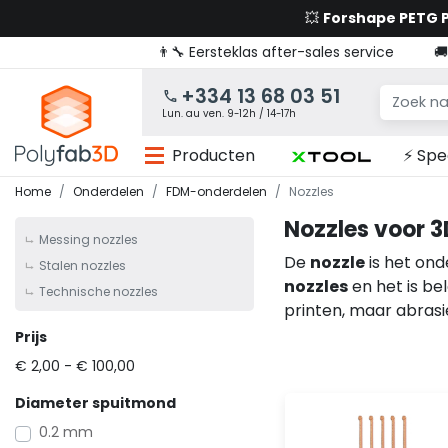
💥
Forshape PETG
👨‍🔧 Eersteklas after-sales service

+334 13 68 03 51
Lun. au ven. 9-12h / 14-17h
Producten
⚡ Spe
Home
Onderdelen
FDM-onderdelen
Nozzles
Nozzles voor 3
Messing nozzles
De
nozzle
is het ond
Stalen nozzles
nozzles
en het is be
Technische nozzles
printen, maar abrasi
Prijs
€ 2,00 - € 100,00
Diameter spuitmond
0.2 mm