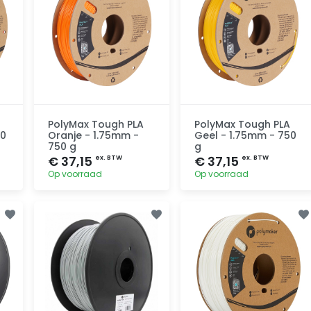
PolyMax Tough PLA
PolyMax Tough PLA
50
Oranje - 1.75mm -
Geel - 1.75mm - 750
750 g
g
€ 37,15
€ 37,15
ex. BTW
ex. BTW
Op voorraad
Op voorraad
Toevoegen
Toevoegen