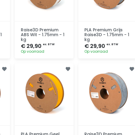
Raise3D Premium
PLA Premium Grijs
1
ABS Wit - 1.75mm - 1
Raise3D - 1.75mm - 1
kg
kg
€ 29,90
€ 29,90
ex. BTW
ex. BTW
Op voorraad
Op voorraad
Toevoegen
Toevoegen
e
PLA Premium Geel
Raise3D Premium