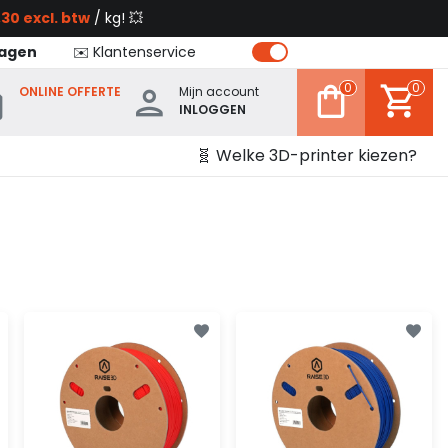
30 excl. btw
/ kg! 💥
dagen
✉️ Klantenservice
0
0
ONLINE OFFERTE
Mijn account
INLOGGEN
🧬 Welke 3D-printer kiezen?