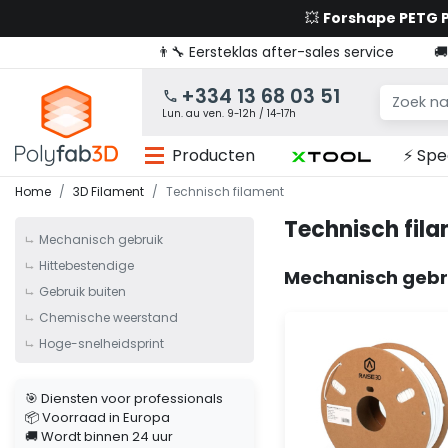
💥
Forshape PETG
👨‍🔧 Eersteklas after-sales service

+334 13 68 03 51
Lun. au ven. 9-12h / 14-17h
Producten
⚡ Spe
Home
3D Filament
Technisch filament
Technisch fil
Mechanisch gebruik
Hittebestendige
Mechanisch gebr
Gebruik buiten
Chemische weerstand
Hoge-snelheidsprint
🎯 Diensten voor professionals
📦 Voorraad in Europa
🚚 Wordt binnen 24 uur