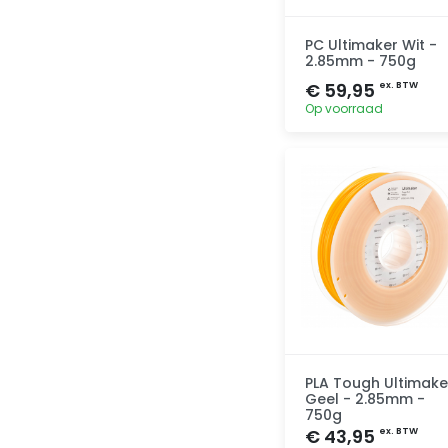
PC Ultimaker Wit -
2.85mm - 750g
€ 59,95
ex. BTW
Op voorraad
Toevoegen
PLA Tough Ultimake
Geel - 2.85mm -
750g
€ 43,95
ex. BTW