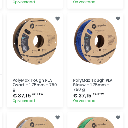
Op voorraad
Op voorraad
Toevoegen
Toevoegen
PolyMax Tough PLA
PolyMax Tough PLA
Zwart - 1.75mm - 750
Blauw - 1.75mm -
g
750 g
€ 37,15
€ 37,15
ex. BTW
ex. BTW
Op voorraad
Op voorraad
Toevoegen
Toevoegen