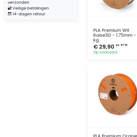
verzonden
🔐 Veilige betalingen
🔙 14-dagen retour
PLA Premium Wit
Raise3D - 1.75mm - 
kg
€ 29,90
ex. BTW
Op voorraad
Toevoegen
PLA Premium Oranj