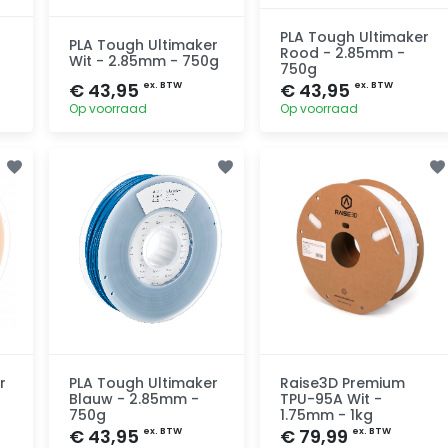
PLA Tough Ultimaker
PLA Tough Ultimaker
Rood - 2.85mm -
Wit - 2.85mm - 750g
750g
€ 43,95
€ 43,95
ex. BTW
ex. BTW
Op voorraad
Op voorraad
Toevoegen
Toevoegen
r
PLA Tough Ultimaker
Raise3D Premium
Blauw - 2.85mm -
TPU-95A Wit -
750g
1.75mm - 1kg
€ 43,95
€ 79,99
ex. BTW
ex. BTW