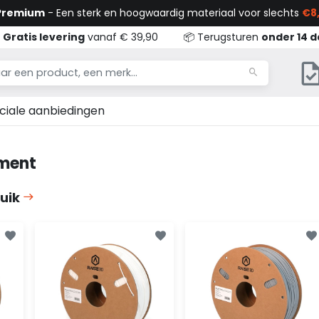
 Premium
- Een sterk en hoogwaardig materiaal voor slechts
€8,

Gratis levering
vanaf € 39,90
📦 Terugsturen
onder 14 
ciale aanbiedingen
ament
uik