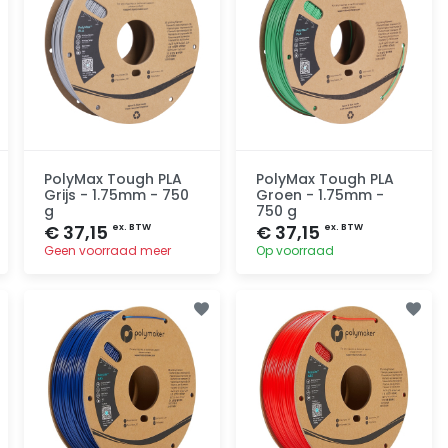
PolyMax Tough PLA
PolyMax Tough PLA
Grijs - 1.75mm - 750
Groen - 1.75mm -
g
750 g
€ 37,15
€ 37,15
ex. BTW
ex. BTW
Geen voorraad meer
Op voorraad
Toevoegen
Toevoegen