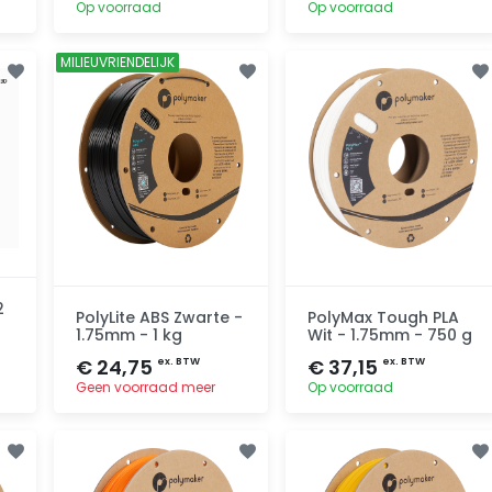
Op voorraad
Op voorraad
MILIEUVRIENDELIJK
Toevoegen
Toevoegen
2
PolyLite ABS Zwarte -
PolyMax Tough PLA
1.75mm - 1 kg
Wit - 1.75mm - 750 g
€ 24,75
€ 37,15
ex. BTW
ex. BTW
Geen voorraad meer
Op voorraad
Toevoegen
Toevoegen