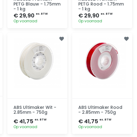
PETG Blauw - 1.75mm
PETG Rood - 1.75mm
- 1 kg
- 1 kg
€ 29,90
€ 29,90
ex. BTW
ex. BTW
Op voorraad
Op voorraad
Toevoegen
Toevoegen
ABS Ultimaker Wit -
ABS Ultimaker Rood
2.85mm - 750g
- 2.85mm - 750g
€ 41,75
€ 41,75
ex. BTW
ex. BTW
Op voorraad
Op voorraad