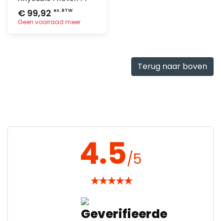
€ 99,92
ex. BTW
Geen voorraad meer
Toevoegen
Terug naar boven
4.5
/5
★
★
★
★
★