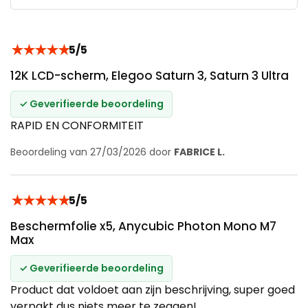
★
★
★
★
★
5/5
12K LCD-scherm, Elegoo Saturn 3, Saturn 3 Ultra
✓ Geverifieerde beoordeling
RAPID EN CONFORMITEIT
Beoordeling van 27/03/2026 door
FABRICE L.
★
★
★
★
★
5/5
Beschermfolie x5, Anycubic Photon Mono M7
Max
✓ Geverifieerde beoordeling
Product dat voldoet aan zijn beschrijving, super goed
verpakt dus niets meer te zeggen!