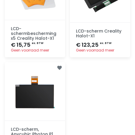
LCD-
LCD-scherm Creality
schermbescherming
Halot-X1
x5 Creality Halot-X1
€ 15,75
€ 123,25
ex. BTW
ex. BTW
Geen voorraad meer
Geen voorraad meer
Toevoegen
Toevoegen
LCD-scherm,
Anycubic Photon P1