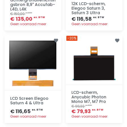
12K LCD-scherm,
gsbron 8,9" Accufab-
Elegoo Saturn 3,
L4D, L4K
Saturn 3 Ultra
€ 150,00
ex. BTW
€ 135,00
€ 116,58
ex. BTW
ex. BTW
Geen voorraad meer
Geen voorraad meer
Toevoegen
Toevoegen
-20%
LCD-scherm,
Anycubic Photon
LCD Screen Elegoo
Mono M7, M7 Pro
Saturn 4 & Ultra
€ 99,92
ex. BTW
€ 116,65
€ 79,93
ex. BTW
ex. BTW
Geen voorraad meer
Geen voorraad meer