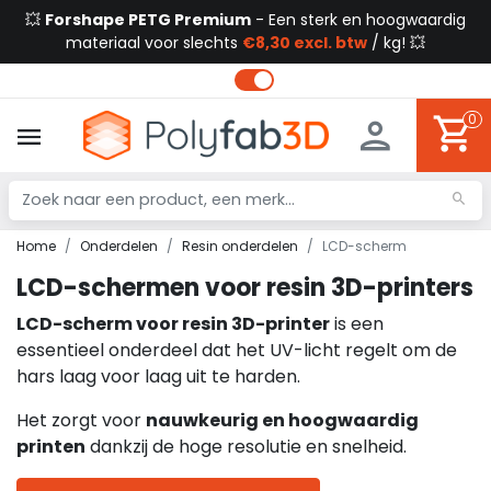
💥
Forshape PETG Premium
- Een sterk en hoogwaardig
materiaal voor slechts
€8,30 excl. btw
/ kg! 💥
0
Home
Onderdelen
Resin onderdelen
LCD-scherm
LCD-schermen voor resin 3D-printers
LCD-scherm voor resin 3D-printer
is een
essentieel onderdeel dat het UV-licht regelt om de
hars laag voor laag uit te harden.
Het zorgt voor
nauwkeurig en hoogwaardig
printen
dankzij de hoge resolutie en snelheid.