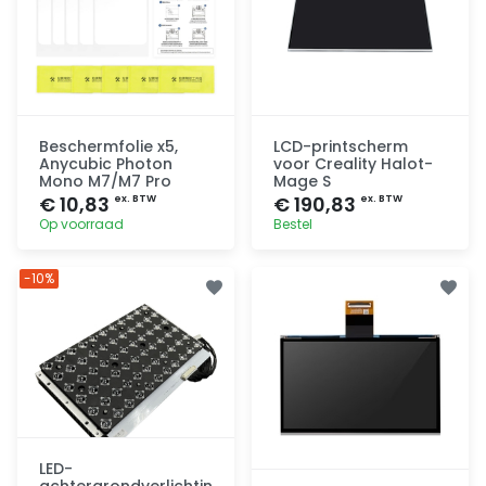
Beschermfolie x5,
LCD-printscherm
Anycubic Photon
voor Creality Halot-
Mono M7/M7 Pro
Mage S
€ 10,83
€ 190,83
ex. BTW
ex. BTW
Op voorraad
Bestel
Toevoegen
Toevoegen
-10%
LED-
achtergrondverlichtin