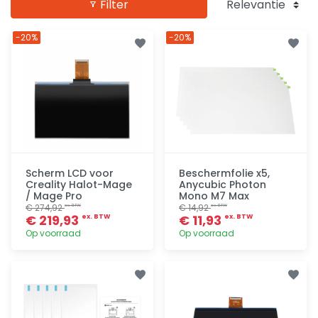
Filter
-20%
-20%
Scherm LCD voor
Beschermfolie x5,
Creality Halot-Mage
Anycubic Photon
/ Mage Pro
Mono M7 Max
€ 274,92
€ 14,92
ex. BTW
ex. BTW
€ 219,93
€ 11,93
ex. BTW
ex. BTW
Op voorraad
Op voorraad
Toevoegen
Toevoegen