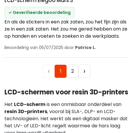
LCD-scherm Elegoo Mars 3
✓ Geverifieerde beoordeling
En als de stickers in een zak zaten, zou het fijn zijn als
ze in een zak zaten. Het zou me gered hebben om ze
op handen en voeten te zoeken in de werkplaats.
Beoordeling van 05/07/2025 door
Patrice L.
‹
›
1
2
LCD-schermen voor resin 3D-printers
Het
LCD-scherm
is een onmisbaar onderdeel van
resin 3D-printers
, vooral bij SLA-, DLP- en LCD-
technologieën. Het werkt als een digitaal masker dat
het UV- of LED-licht regelt waarmee de hars laag
voor laag wordt uitgehard.