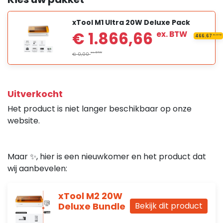
xTool M1 Ultra 20W Deluxe Pack
Uitverkocht
Het product is niet langer beschikbaar op onze
website.
Maar ✨, hier is een nieuwkomer en het product dat
wij aanbevelen:
xTool M2 20W
Deluxe Bundle
Bekijk dit product
€ 1.866,66
ex. B