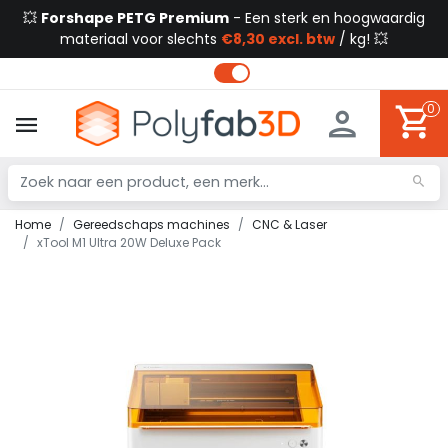
💥
Forshape PETG Premium
- Een sterk en hoogwaardig
materiaal voor slechts
€8,30 excl. btw
/ kg! 💥
0
Home
Gereedschaps machines
CNC & Laser
xTool M1 Ultra 20W Deluxe Pack