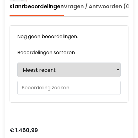
Klantbeoordelingen
Vragen / Antwoorden (0)
ex. BTW
€ 0,00
Nog geen beoordelingen.
Beoordelingen sorteren
Prijs
€ 1.450,99