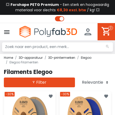
💥
Forshape PETG Premium
- Een sterk en hoogwaardig
materiaal voor slechts
€8,30 excl. btw
/ kg! 💥
0
Home
3D-apparatuur
3D-printermerken
Elegoo
Elegoo Filamenten
Filaments Elegoo
Filter
-30%
-30%