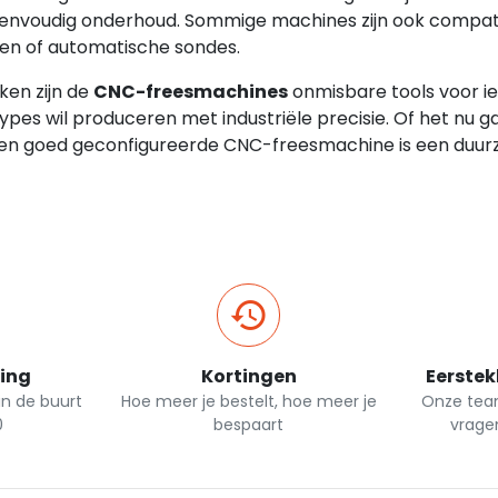
n eenvoudig onderhoud. Sommige machines zijn ook compa
n of automatische sondes.
ken zijn de
CNC-freesmachines
onmisbare tools voor ie
es wil produceren met industriële precisie. Of het nu g
een goed geconfigureerde CNC-freesmachine is een duur
ging
Kortingen
Eerstek
 in de buurt
Hoe meer je bestelt, hoe meer je
Onze team
0
bespaart
vrage