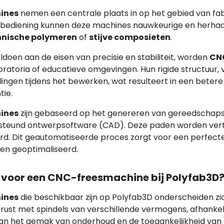
ines
nemen een centrale plaats in op het gebied van fa
ediening kunnen deze machines nauwkeurige en herhaa
hnische polymeren
of
stijve composieten
.
oen aan de eisen van precisie en stabiliteit, worden
CN
boratoria of educatieve omgevingen. Hun rigide structuur,
llingen tijdens het bewerken, wat resulteert in een bete
tie.
ines
zijn gebaseerd op het genereren van gereedschaps
teund ontwerpsoftware (CAD). Deze paden worden verta
rd. Dit geautomatiseerde proces zorgt voor een perfecte
en geoptimaliseerd.
voor een CNC-freesmachine bij Polyfab3D
ines
die beschikbaar zijn op Polyfab3D onderscheiden zic
ust met spindels van verschillende vermogens, afhankeli
n het gemak van onderhoud en de toegankelijkheid van