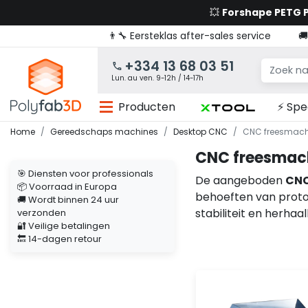
💥
Forshape PETG
👨‍🔧 Eersteklas after-sales service

+334 13 68 03 51
Lun. au ven. 9-12h / 14-17h
Producten
⚡ Spe
Home
Gereedschaps machines
Desktop CNC
CNC freesmach
CNC freesmac
🎯 Diensten voor professionals
De aangeboden
CNC
📦 Voorraad in Europa
behoeften van protot
🚚 Wordt binnen 24 uur
stabiliteit en herha
verzonden
🔐 Veilige betalingen
🔙 14-dagen retour