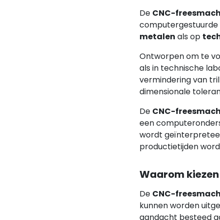
De
CNC-freesmach
computergestuurde b
metalen
als op
tec
Ontworpen om te vold
als in technische la
vermindering van tri
dimensionale toleran
De
CNC-freesmach
een computeronders
wordt geïnterpretee
productietijden word
Waarom kiezen 
De
CNC-freesmach
kunnen worden uitger
aandacht besteed aa