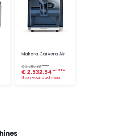
Makera Carvera Air
€ 2.665,83
ex. BTW
€ 2.532,54
ex. BTW
Geen voorraad meer
Toevoegen
hines