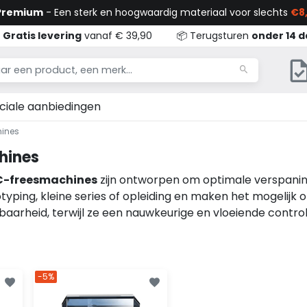
 Premium
- Een sterk en hoogwaardig materiaal voor slechts
€8,

Gratis levering
vanaf € 39,90
📦 Terugsturen
onder 14 
ciale aanbiedingen
ines
hines
-freesmachines
zijn ontworpen om optimale verspaning
yping, kleine series of opleiding en maken het mogelijk
albaarheid, terwijl ze een nauwkeurige en vloeiende contr
-5%