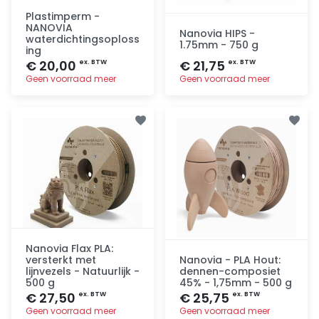
Plastimperm -
NANOVIA
Nanovia HIPS -
waterdichtingsoploss
1.75mm - 750 g
ing
€ 20,00
€ 21,75
ex. BTW
ex. BTW
Geen voorraad meer
Geen voorraad meer
Toevoegen
Toevoegen
Nanovia Flax PLA:
versterkt met
Nanovia - PLA Hout:
lijnvezels - Natuurlijk -
dennen-composiet
500 g
45% - 1,75mm - 500 g
€ 27,50
€ 25,75
ex. BTW
ex. BTW
Geen voorraad meer
Geen voorraad meer