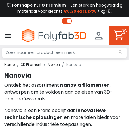
💥
Forshape PETG Premium
- Een sterk en hoogwaardig
materiaal voor slechts
€8,30 excl. btw
/ kg! 💥
0
Home
3D Filament
Merken
Nanovia
Nanovia
Ontdek het assortiment
Nanovia filamenten
,
ontworpen om te voldoen aan de eisen van 3D-
printprofessionals.
Nanovia is een Frans bedrijf dat
innovatieve
technische oplossingen
en materialen biedt voor
verschillende industriële toepassingen.