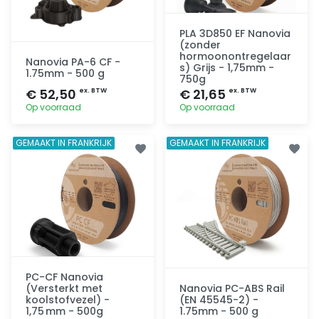
PLA 3D850 EF Nanovia
(zonder
hormoonontregelaar
Nanovia PA-6 CF -
s) Grijs - 1,75mm -
1.75mm - 500 g
750g
€ 52,50
€ 21,65
ex. BTW
ex. BTW
Op voorraad
Op voorraad
Toevoegen
Toevoegen
GEMAAKT IN FRANKRIJK
GEMAAKT IN FRANKRIJK
PC-CF Nanovia
(Versterkt met
Nanovia PC-ABS Rail
koolstofvezel) -
(EN 45545-2) -
1,75 mm - 500g
1.75mm - 500 g