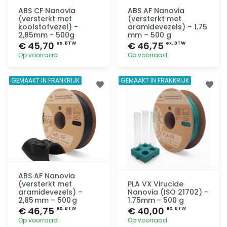
ABS CF Nanovia
ABS AF Nanovia
(versterkt met
(versterkt met
koolstofvezel) -
aramidevezels) – 1,75
2,85mm - 500g
mm – 500 g
€ 45,70
€ 46,75
ex. BTW
ex. BTW
Op voorraad
Op voorraad
Toevoegen
Toevoegen
GEMAAKT IN FRANKRIJK
GEMAAKT IN FRANKRIJK
ABS AF Nanovia
(versterkt met
PLA VX Virucide
aramidevezels) –
Nanovia (ISO 21702) -
2,85 mm – 500 g
1.75mm - 500 g
€ 46,75
€ 40,00
ex. BTW
ex. BTW
Op voorraad
Op voorraad