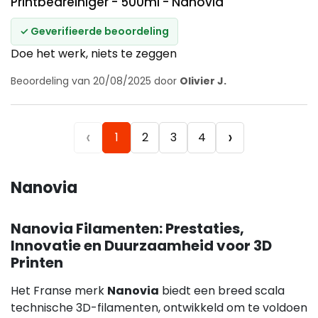
Printbedreiniger - 500ml - Nanovia
✓ Geverifieerde beoordeling
Doe het werk, niets te zeggen
Beoordeling van 20/08/2025 door
Olivier J.
‹
›
1
2
3
4
Nanovia
Nanovia Filamenten: Prestaties,
Innovatie en Duurzaamheid voor 3D
Printen
Het Franse merk
Nanovia
biedt een breed scala
technische 3D-filamenten, ontwikkeld om te voldoen