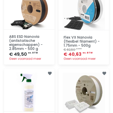
ABS ESD Nanovia
Flex VX Nanovia
(antistatische
(flexibel filament) -
eigenschappen) -
1.75mm - 500g
2.85mm - 500 g
€ 62,50
ex. BTW
€ 49,50
€ 40,63
ex. BTW
ex. BTW
Geen voorraad meer
Geen voorraad meer
Toevoegen
Toevoegen