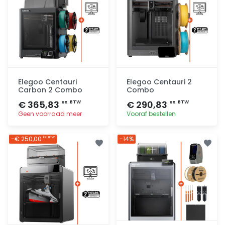
Elegoo Centauri
Elegoo Centauri 2
Carbon 2 Combo
Combo
€ 365,83
€ 290,83
ex. BTW
ex. BTW
Geen voorraad meer
Vooraf bestellen
Toevoegen
Toevoegen
-€ 250,00
-14%
EX. BTW