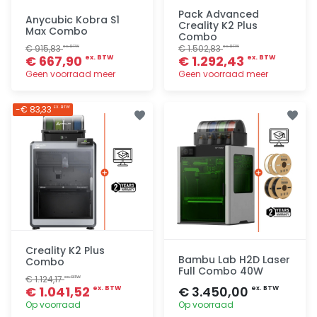
Pack Advanced
Anycubic Kobra S1
Creality K2 Plus
Max Combo
Combo
€ 915,83
€ 1.502,83
ex. BTW
ex. BTW
€ 667,90
€ 1.292,43
ex. BTW
ex. BTW
Geen voorraad meer
Geen voorraad meer
Toevoegen
Toevoegen
-€ 83,33
EX. BTW
Creality K2 Plus
Bambu Lab H2D Laser
Combo
Full Combo 40W
€ 1.124,17
ex. BTW
€ 1.041,52
€ 3.450,00
ex. BTW
ex. BTW
Op voorraad
Op voorraad