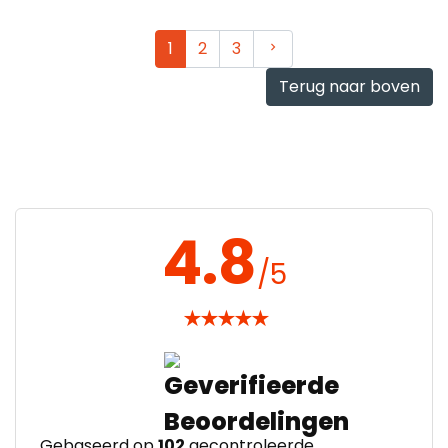
Volgende
1
2
3
Terug naar boven
4.8
/5
★
★
★
★
★
Gebaseerd op
102
gecontroleerde