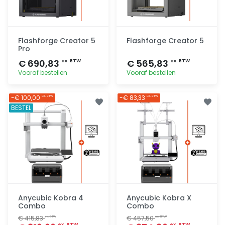
Flashforge Creator 5
Flashforge Creator 5
Pro
€ 690,83
€ 565,83
ex. BTW
ex. BTW
Vooraf bestellen
Vooraf bestellen
Toevoegen
Toevoegen
-€ 100,00
-€ 83,33
EX. BTW
EX. BTW
BESTEL
Anycubic Kobra 4
Anycubic Kobra X
Combo
Combo
€ 415,83
€ 457,50
ex. BTW
ex. BTW
ex. BTW
ex. BTW