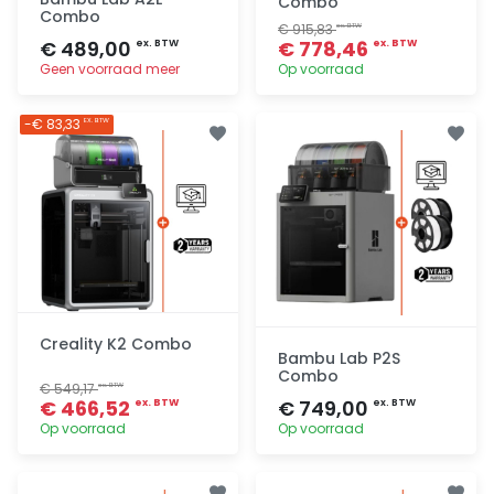
Combo
Combo
€ 915,83
ex. BTW
€ 489,00
€ 778,46
ex. BTW
ex. BTW
Geen voorraad meer
Op voorraad
Toevoegen
Toevoegen
-€ 83,33
EX. BTW
Creality K2 Combo
Bambu Lab P2S
Combo
€ 549,17
ex. BTW
€ 466,52
€ 749,00
ex. BTW
ex. BTW
Op voorraad
Op voorraad
Toevoegen
Toevoegen