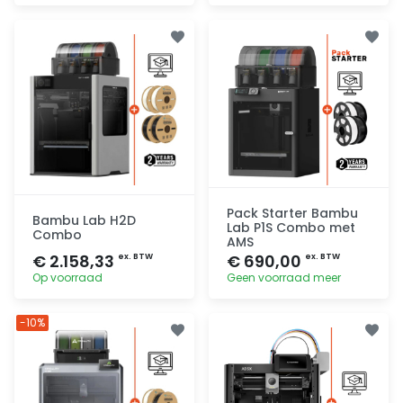
Toevoegen
Toevoegen
Pack Starter Bambu
Bambu Lab H2D
Lab P1S Combo met
Combo
AMS
€ 2.158,33
€ 690,00
ex. BTW
ex. BTW
Op voorraad
Geen voorraad meer
Toevoegen
Toevoegen
-10%