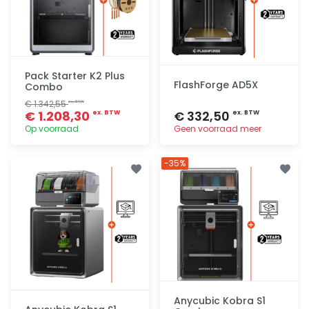
Pack Starter K2 Plus
FlashForge AD5X
Combo
€ 1.342,55
ex. BTW
€ 1.208,30
€ 332,50
ex. BTW
ex. BTW
Op voorraad
Geen voorraad meer
Toevoegen
Toevoegen
-35%
Anycubic Kobra S1