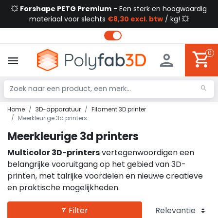
💥
Forshape PETG Premium
- Een sterk en hoogwaardig
materiaal voor slechts
€8,30 excl. btw
/ kg! 💥
0
Home
3D-apparatuur
Filament 3D printer
Meerkleurige 3d printers
Meerkleurige 3d printers
Multicolor 3D-printers
vertegenwoordigen een
belangrijke vooruitgang op het gebied van 3D-
printen, met talrijke voordelen en nieuwe creatieve
en praktische mogelijkheden.
Filter