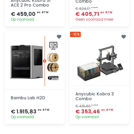
Anycubic Kobra S1
Combo
ACE 2 Pro Combo
€ 624,17
ex. BTW
€ 459,00
€ 405,71
ex. BTW
ex. BTW
Op voorraad
Geen voorraad meer
Toevoegen
Toevoegen
-15%
Anycubic Kobra 3
Bambu Lab H2D
Combo
€ 415,83
ex. BTW
€ 1.915,83
€ 353,46
ex. BTW
ex. BTW
Op voorraad
Op voorraad
Toevoegen
Toevoegen