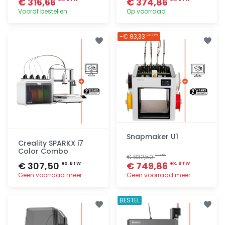
€ 316,66
€ 374,86
Vooraf bestellen
Op voorraad
Toevoegen
Toevoegen
-€ 83,33
EX. BTW
Snapmaker U1
Creality SPARKX i7
Color Combo
€ 832,50
ex. BTW
€ 307,50
€ 749,86
ex. BTW
ex. BTW
Geen voorraad meer
Geen voorraad meer
Toevoegen
Toevoegen
BESTEL