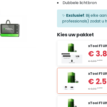
Dubbele lichtbron
✨
Exclusief
: Bij elke a
professionals) zodat u 
Kies uw pakket
xTool F1 U
xTool F1 Ul
xTool F1 U