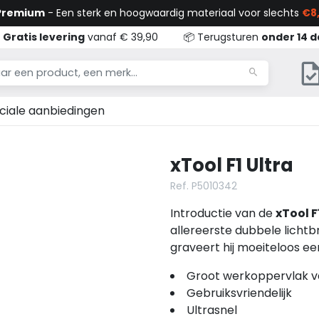
 Premium
- Een sterk en hoogwaardig materiaal voor slechts
€8,

Gratis levering
vanaf € 39,90
📦 Terugsturen
onder 14 
ciale aanbiedingen
xTool F1 Ultra
Ref. P5010342
Introductie van de
xTool F
allereerste dubbele lichtb
graveert hij moeiteloos ee
Groot werkoppervlak v
Gebruiksvriendelijk
Ultrasnel