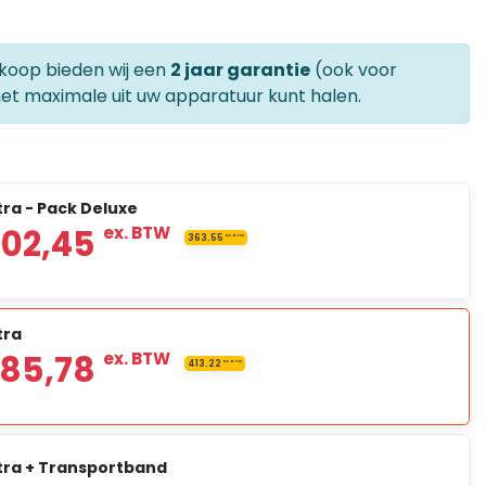
ankoop bieden wij een
2 jaar garantie
(ook voor
het maximale uit uw apparatuur kunt halen.
ltra - Pack Deluxe
tra
€ 3.802,45
ex. BTW
3
ltra + Transportband
ex. BTW
€ 0,00