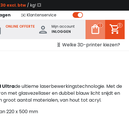
30 excl. btw
/ kg! 💥
dagen
✉️ Klantenservice
0
0
ONLINE OFFERTE
Mijn account
INLOGGEN
🧬 Welke 3D-printer kiezen?
1 Ultra
de ultieme laserbewerkingstechnologie. Met de
ron met glasvezellaser en dubbel blauw licht snijdt en
n groot aantal materialen, van hout tot acryl.
an 220 x 500 mm