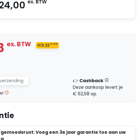
€ 2.585,78
ex. BTW
4
ex. BTW
€ 0,00
78
ex. BTW
413.22
EX. BTW
€ 3.324,00
ex. BTW
 verzending
👉
Cashback
Deze aankoop levert je
w!
€ 62,58 op.
ntie
 gemoedsrust: Voeg een 3e jaar garantie toe aan uw
ra