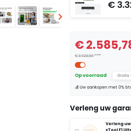
€ 2.585,
€ 3.023,99
ex. BTW
Op voorraad
Gratis
💰 Uw aankopen met 0% bt
Verleng uw gara
Verleng uw
xTool F1 Ult