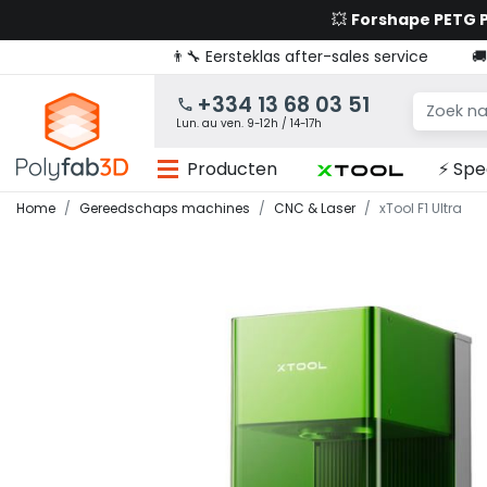
💥
Forshape PETG
👨‍🔧 Eersteklas after-sales service

+334 13 68 03 51
Lun. au ven. 9-12h / 14-17h
Producten
⚡ Spe
Home
Gereedschaps machines
CNC & Laser
xTool F1 Ultra