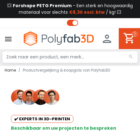
💥
Forshape PETG Premium
- Een sterk en hoogwaardig
materiaal voor slechts
€8,30 excl. btw
/ kg! 💥
0
Home
Productvergelijking & koopgids van Polyfab3D
✔️ EXPERTS IN 3D-PRINTEN
Beschikbaar om uw projecten te bespreken