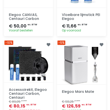
Elegoo CANVAS,
Vloeibare lijmstick PEI
Centauri Carbon
Elegoo
€ 50,00
€ 11,66
ex. BTW
ex. BTW
Vooraf bestellen
Op voorraad
Toevoegen
Toevoegen
-10%
-5%
Accessoirekit, Elegoo
Elegoo Mars Mate
Centauri Carbon,
Centauri
€ 89,05
€ 133,25
ex. BTW
ex. BTW
€ 80,15
€ 126,59
ex. BTW
ex. BTW