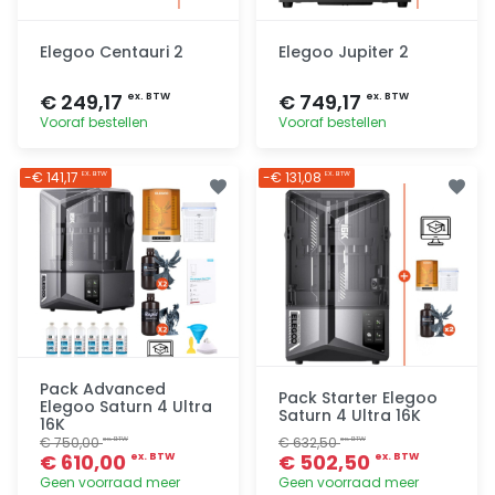
Elegoo Centauri 2
Elegoo Jupiter 2
€ 249,17
€ 749,17
ex. BTW
ex. BTW
Vooraf bestellen
Vooraf bestellen
Toevoegen
Toevoegen
-€ 141,17
-€ 131,08
EX. BTW
EX. BTW
Pack Advanced
Pack Starter Elegoo
Elegoo Saturn 4 Ultra
Saturn 4 Ultra 16K
16K
€ 750,00
€ 632,50
ex. BTW
ex. BTW
€ 610,00
€ 502,50
ex. BTW
ex. BTW
Geen voorraad meer
Geen voorraad meer