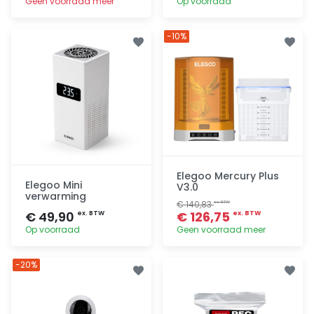
Geen voorraad meer
Op voorraad
Toevoegen
Toevoegen
-10%
Elegoo Mercury Plus
Elegoo Mini
V3.0
verwarming
€ 140,83
ex. BTW
€ 49,90
€ 126,75
ex. BTW
ex. BTW
Op voorraad
Geen voorraad meer
Toevoegen
Toevoegen
-20%