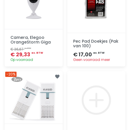
Camera, Elegoo
Pec Pad Doekjes (Pak
OrangeStorm Giga
van 100)
€ 36,67
ex. BTW
€ 29,33
€ 17,00
ex. BTW
ex. BTW
Op voorraad
Geen voorraad meer
Toevoegen
Toevoegen
-20%