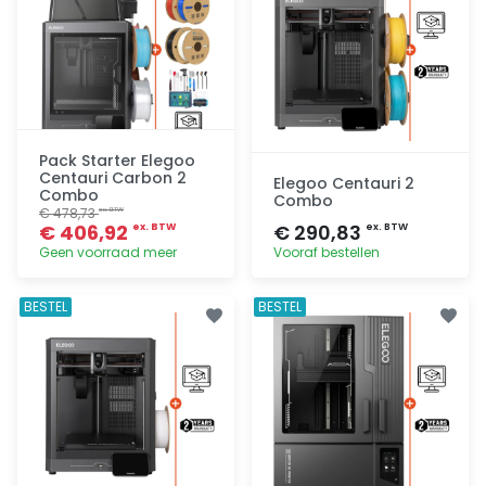
Pack Starter Elegoo
Centauri Carbon 2
Elegoo Centauri 2
Combo
Combo
€ 478,73
ex. BTW
€ 406,92
€ 290,83
ex. BTW
ex. BTW
Geen voorraad meer
Vooraf bestellen
Toevoegen
Toevoegen
BESTEL
BESTEL