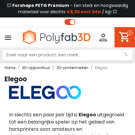
💥
Forshape PETG Premium
- Een sterk en hoogwaardig
materiaal voor slechts
€8,30 excl. btw
/ kg! 💥
0
Home
3D-apparatuur
3D-printermerken
Elegoo
Elegoo
In slechts een paar jaar tijd is
Elegoo
uitgegroeid
tot een belangrijke speler op het gebied van
harsprinters voor amateurs en