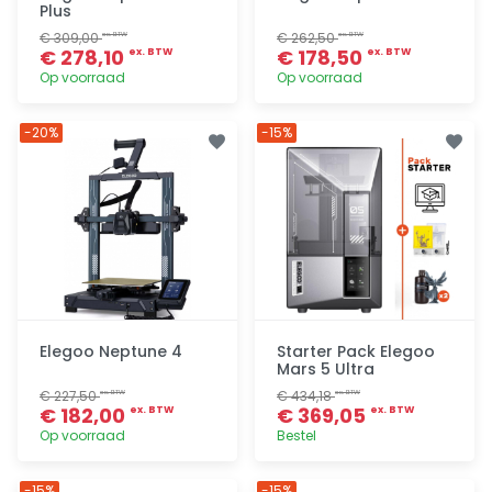
Plus
€ 309,00
€ 262,50
ex. BTW
ex. BTW
€ 278,10
€ 178,50
ex. BTW
ex. BTW
Op voorraad
Op voorraad
Toevoegen
Toevoegen
-20%
-15%
Elegoo Neptune 4
Starter Pack Elegoo
Mars 5 Ultra
€ 227,50
€ 434,18
ex. BTW
ex. BTW
€ 182,00
€ 369,05
ex. BTW
ex. BTW
Op voorraad
Bestel
Toevoegen
Toevoegen
-15%
-15%