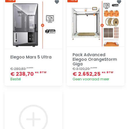
Pack Advanced
Elegoo Mars 5 Ultra
Elegoo OrangeStorm
Giga
€ 280,83
€ 3.120,29
ex. BTW
ex. BTW
€ 238,70
€ 2.652,25
ex. BTW
ex. BTW
Bestel
Geen voorraad meer
Toevoegen
Toevoegen