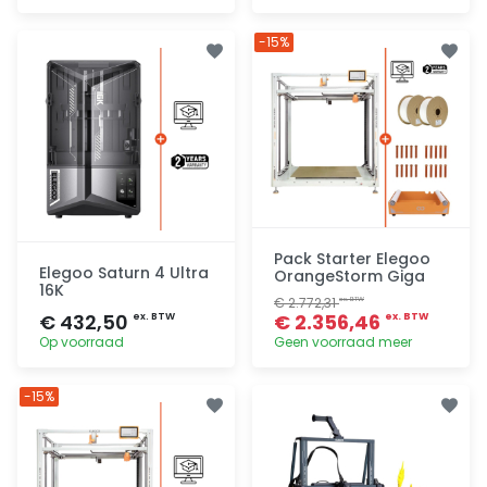
Toevoegen
Toevoegen
-15%
Pack Starter Elegoo
Elegoo Saturn 4 Ultra
OrangeStorm Giga
16K
€ 2.772,31
ex. BTW
€ 432,50
€ 2.356,46
ex. BTW
ex. BTW
Op voorraad
Geen voorraad meer
Toevoegen
Toevoegen
-15%