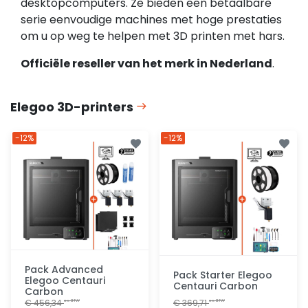
desktopcomputers. Ze bieden een betaalbare
serie eenvoudige machines met hoge prestaties
om u op weg te helpen met 3D printen met hars.
Officiële reseller van het merk in Nederland
.
Elegoo 3D-printers
-12%
-12%
Pack Advanced
Pack Starter Elegoo
Elegoo Centauri
Centauri Carbon
Carbon
€ 456,34
€ 369,71
ex. BTW
ex. BTW