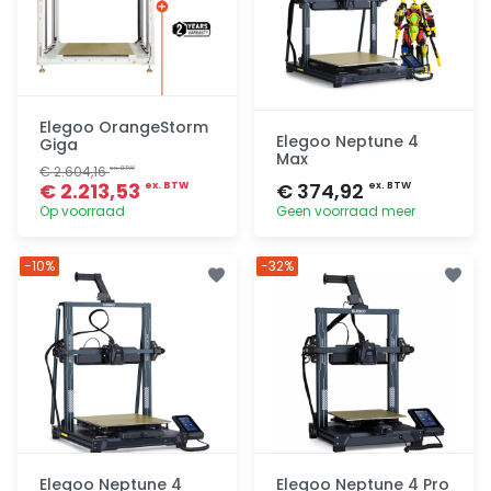
Elegoo OrangeStorm
Elegoo Neptune 4
Giga
Max
€ 2.604,16
ex. BTW
€ 2.213,53
€ 374,92
ex. BTW
ex. BTW
Op voorraad
Geen voorraad meer
Toevoegen
Toevoegen
-10%
-32%
Elegoo Neptune 4
Elegoo Neptune 4 Pro