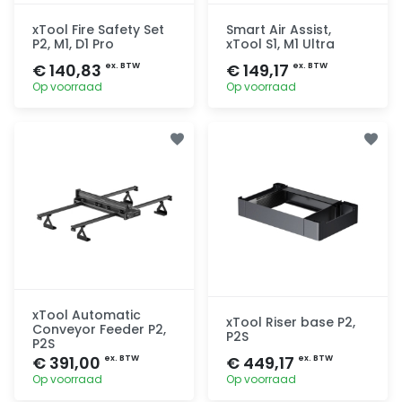
xTool Fire Safety Set
Smart Air Assist,
P2, M1, D1 Pro
xTool S1, M1 Ultra
€ 140,83
€ 149,17
ex. BTW
ex. BTW
Op voorraad
Op voorraad
Toevoegen
Toevoegen
xTool Automatic
xTool Riser base P2,
Conveyor Feeder P2,
P2S
P2S
€ 391,00
€ 449,17
ex. BTW
ex. BTW
Op voorraad
Op voorraad