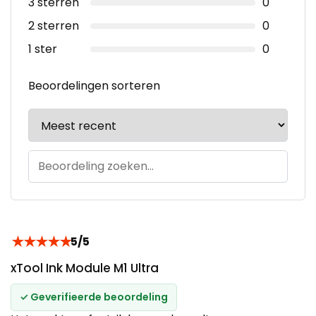
3 sterren
0
2 sterren
0
1 ster
0
Beoordelingen sorteren
★
★
★
★
★
5/5
xTool Ink Module M1 Ultra
✓ Geverifieerde beoordeling