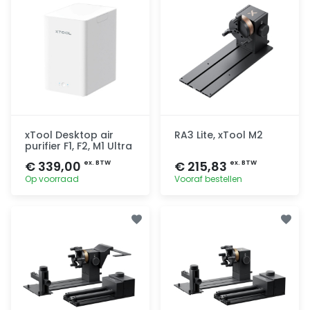
xTool Desktop air
RA3 Lite, xTool M2
purifier F1, F2, M1 Ultra
€ 339,00
€ 215,83
ex. BTW
ex. BTW
Op voorraad
Vooraf bestellen
Toevoegen
Toevoegen