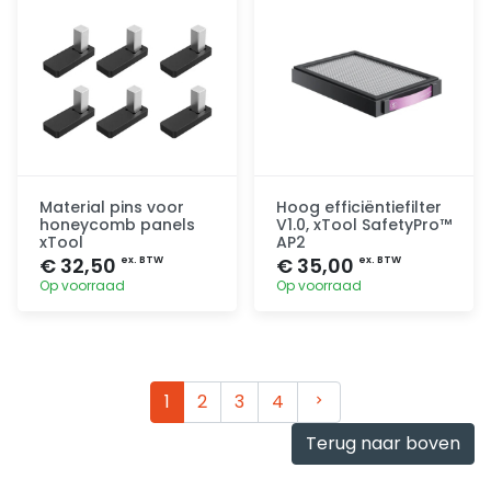
Material pins voor
Hoog efficiëntiefilter
honeycomb panels
V1.0, xTool SafetyPro™
xTool
AP2
€ 32,50
€ 35,00
ex. BTW
ex. BTW
Op voorraad
Op voorraad
Toevoegen
Toevoegen
Volgende
1
2
3
4
Terug naar boven