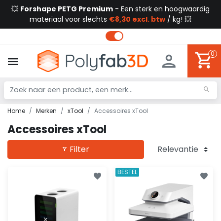
💥
Forshape PETG Premium
- Een sterk en hoogwaardig
materiaal voor slechts
€8,30 excl. btw
/ kg! 💥
0
Home
Merken
xTool
Accessoires xTool
Accessoires xTool
Filter
BESTEL