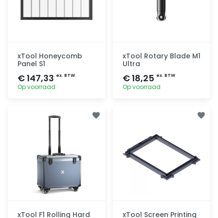
xTool Honeycomb
xTool Rotary Blade M1
Panel S1
Ultra
€ 147,33
€ 18,25
ex. BTW
ex. BTW
Op voorraad
Op voorraad
Toevoegen
Toevoegen
xTool F1 Rolling Hard
xTool Screen Printing