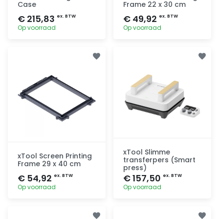
Case
Frame 22 x 30 cm
€ 215,83
€ 49,92
ex. BTW
ex. BTW
Op voorraad
Op voorraad
Toevoegen
Toevoegen
xTool Slimme
xTool Screen Printing
transferpers (Smart
Frame 29 x 40 cm
press)
€ 54,92
€ 157,50
ex. BTW
ex. BTW
Op voorraad
Op voorraad
Toevoegen
Toevoegen