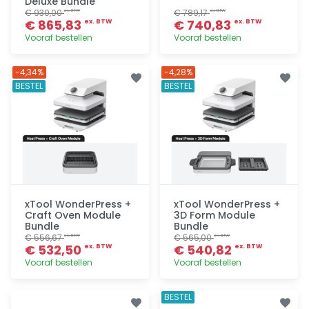
Deluxe Bundle
€ 930,00
€ 789,17
ex. BTW
ex. BTW
€ 865,83
€ 740,83
ex. BTW
ex. BTW
Vooraf bestellen
Vooraf bestellen
Toevoegen
Toevoegen
-4,34%
-4,28%
BESTEL
BESTEL
xTool WonderPress +
xTool WonderPress +
Craft Oven Module
3D Form Module
Bundle
Bundle
€ 556,67
€ 565,00
ex. BTW
ex. BTW
€ 532,50
€ 540,82
ex. BTW
ex. BTW
Vooraf bestellen
Vooraf bestellen
Toevoegen
Toevoegen
BESTEL