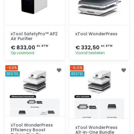
xTool SafetyPro™ AP2
xTool WonderPress
Air Purifier
€ 833,00
€ 332,50
ex. BTW
ex. BTW
Op voorraad
Vooraf bestellen
Toevoegen
Toevoegen
-6,9%
-6,13%
BESTEL
BESTEL
xTool WonderPress
xTool WonderPress
Efficiency Boost
All-in-One Bundle