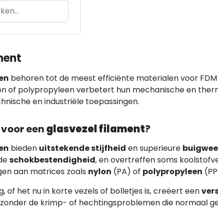
ment
en
behoren tot de meest efficiënte materialen voor FDM 
lon of polypropyleen verbetert hun mechanische en ther
chnische en industriële toepassingen.
 voor een
glasvezel filament
?
en
bieden
uitstekende stijfheid
en superieure
buigwee
 de
schokbestendigheid
, en overtreffen soms koolstofv
egen aan matrices zoals
nylon
(PA) of
polypropyleen
(PP
, of het nu in korte vezels of bolletjes is, creëert een
ver
, zonder de krimp- of hechtingsproblemen die normaal g