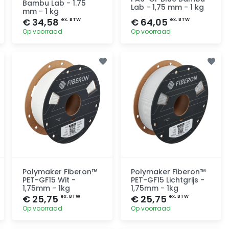
Bambu Lab - 1.75
Lab - 1,75 mm - 1 kg
mm - 1 kg
€ 34,58
€ 64,05
ex. BTW
ex. BTW
Op voorraad
Op voorraad
Toevoegen
Toevoegen
Polymaker Fiberon™
Polymaker Fiberon™
PET-GF15 Wit -
PET-GF15 Lichtgrijs -
1,75mm - 1kg
1,75mm - 1kg
€ 25,75
€ 25,75
ex. BTW
ex. BTW
Op voorraad
Op voorraad