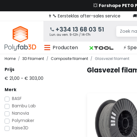
💥
Forshape PETG
👨‍🔧 Eersteklas after-sales service

+334 13 68 03 51
Lun. au ven. 9-12h / 14-17h
Producten
⚡ Spe
Home
3D Filament
Composite filament
Glasvezel filament
Glasvezel fila
Prijs
€ 21,00 - € 303,00
Merk
BASF
Bambu Lab
Nanovia
Polymaker
Raise3D