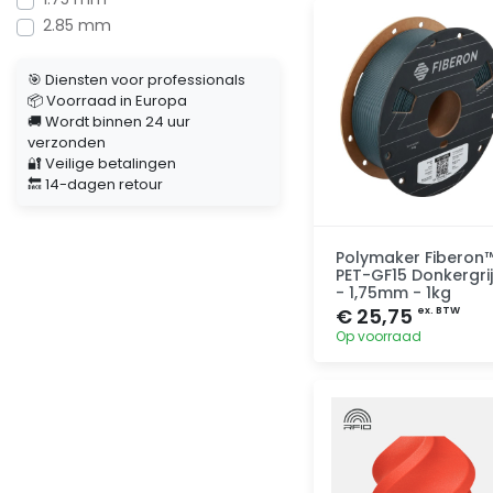
2.85 mm
Toevoegen
🎯 Diensten voor professionals
📦 Voorraad in Europa
🚚 Wordt binnen 24 uur
verzonden
🔐 Veilige betalingen
🔙 14-dagen retour
Polymaker Fiberon
PET-GF15 Donkergri
- 1,75mm - 1kg
€ 25,75
ex. BTW
Op voorraad
Toevoegen