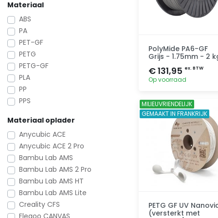
Materiaal
ABS
PA
PET-GF
PolyMide PA6-GF
PETG
Grijs - 1.75mm - 2 k
PETG-GF
€ 131,95
ex. BTW
PLA
Op voorraad
PP
PPS
MILIEUVRIENDELIJK
Toevoegen
GEMAAKT IN FRANKRIJK
Materiaal oplader
Anycubic ACE
Anycubic ACE 2 Pro
Bambu Lab AMS
Bambu Lab AMS 2 Pro
Bambu Lab AMS HT
Bambu Lab AMS Lite
Creality CFS
PETG GF UV Nanovi
(versterkt met
Elegoo CANVAS