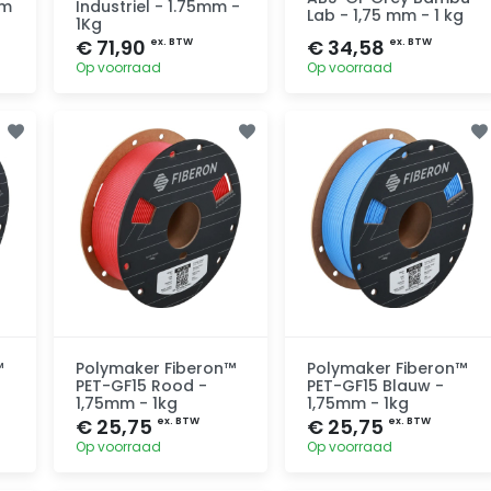
mm
Industriel - 1.75mm -
Lab - 1,75 mm - 1 kg
1Kg
€ 71,90
€ 34,58
ex. BTW
ex. BTW
Op voorraad
Op voorraad
Toevoegen
Toevoegen
™
Polymaker Fiberon™
Polymaker Fiberon™
PET-GF15 Rood -
PET-GF15 Blauw -
1,75mm - 1kg
1,75mm - 1kg
€ 25,75
€ 25,75
ex. BTW
ex. BTW
Op voorraad
Op voorraad