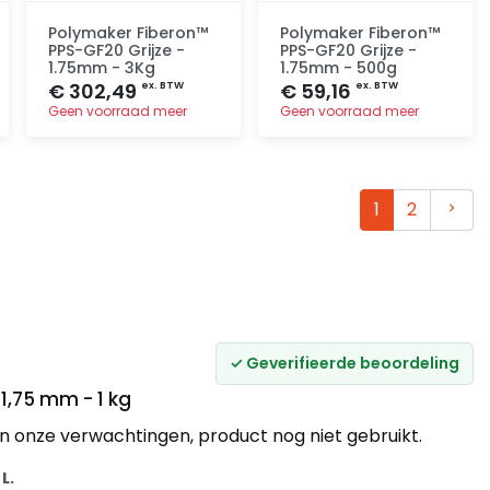
Polymaker Fiberon™
Polymaker Fiberon™
PPS-GF20 Grijze -
PPS-GF20 Grijze -
1.75mm - 3Kg
1.75mm - 500g
€ 302,49
€ 59,16
ex. BTW
ex. BTW
Geen voorraad meer
Geen voorraad meer
Toevoegen
Toevoegen
Volg
1
2
✓ Geverifieerde beoordeling
1,75 mm - 1 kg
an onze verwachtingen, product nog niet gebruikt.
 L.