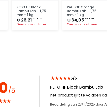
PETG HF Black
PA6-GF Orange
Bambu Lab - 1,75
Bambu Lab - 1,75
mm - 1 kg
mm - 1 kg
€ 26,21
€ 64,05
ex. BTW
ex. BTW
Geen voorraad meer
Geen voorraad meer
Toevoegen
Toevoegen
★
★
★
★
★
5/5
.0
PETG HF Black Bambu Lab - 
/5
het product lijkt te voldoen a
★
★
★
Beoordeling van 23/11/2025 door
A