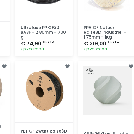
Ultrafuse PP GF30
PPA GF Natuur
BASF - 2.85mm - 700
Raise3D Industriel -
g
g
1.75mm - 1Kg
€ 74,90
€ 219,00
ex. BTW
ex. BTW
Op voorraad
Op voorraad
Toevoegen
Toevoegen
a
PET GF Zwart Raise3D
ABS-GF Grey Bambu