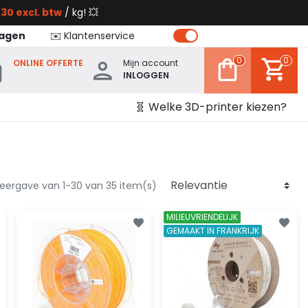
30 excl. btw
/ kg! 💥
dagen
✉️ Klantenservice
0
0
ONLINE OFFERTE
Mijn account
INLOGGEN
🧬 Welke 3D-printer kiezen?
eergave van 1-30 van 35 item(s)
MILIEUVRIENDELIJK
GEMAAKT IN FRANKRIJK