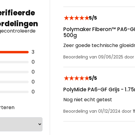
★
★
★
★
★
5/5
Polymaker Fiberon™ PA6-GF2
econtroleerde
500g
Zeer goede technische gloeid
3
Beoordeling van 09/06/2025 doo
0
0
★
★
★
★
★
5/5
0
PolyMide PA6-GF Grijs - 1.
0
Nog niet echt getest
rteren
Beoordeling van 01/12/2024 door
T