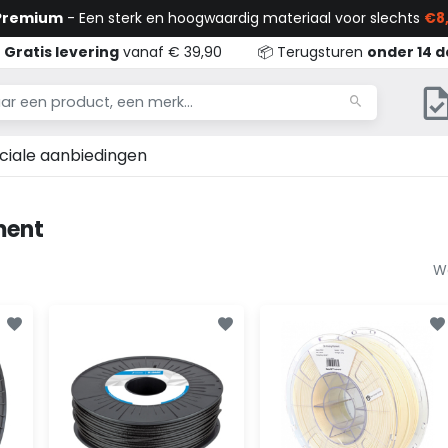
 Premium
- Een sterk en hoogwaardig materiaal voor slechts
€8,

Gratis levering
vanaf € 39,90
📦 Terugsturen
onder 14 
ciale aanbiedingen
ment
W