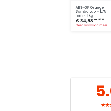
ABS-GF Orange
Bambu Lab - 1,75
mm - 1 kg
€ 34,58
ex. BTW
Geen voorraad meer
Toevoegen
5
★
★