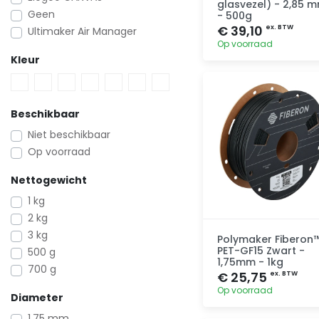
glasvezel) - 2,85 
Geen
- 500g
€ 39,10
ex. BTW
Ultimaker Air Manager
Op voorraad
Kleur
Toevoegen
Beschikbaar
Niet beschikbaar
Op voorraad
Nettogewicht
1 kg
2 kg
3 kg
Polymaker Fiberon
PET-GF15 Zwart -
500 g
1,75mm - 1kg
700 g
€ 25,75
ex. BTW
Op voorraad
Diameter
1.75 mm