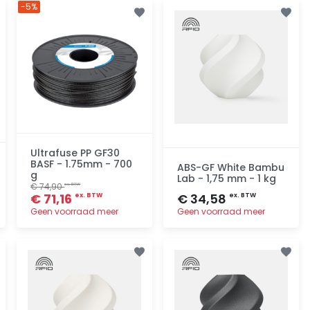
-5%
Toevoegen
Toevoegen
Ultrafuse PP GF30
BASF - 1.75mm - 700
ABS-GF White Bambu
g
Lab - 1,75 mm - 1 kg
€ 74,90
ex. BTW
€ 71,16
€ 34,58
ex. BTW
ex. BTW
Geen voorraad meer
Geen voorraad meer
Toevoegen
Toevoegen