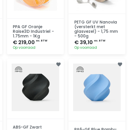
PETG GF UV Nanovia
PPA GF Oranje
(versterkt met
Raise3D Industriel -
glasvezel) - 1,75 mm
1.75mm - 1Kg
- 500g
€ 219,00
€ 39,10
ex. BTW
ex. BTW
Op voorraad
Op voorraad
Toevoegen
Toevoegen
ABS-GF Zwart
PA6-GF Blue Bambu