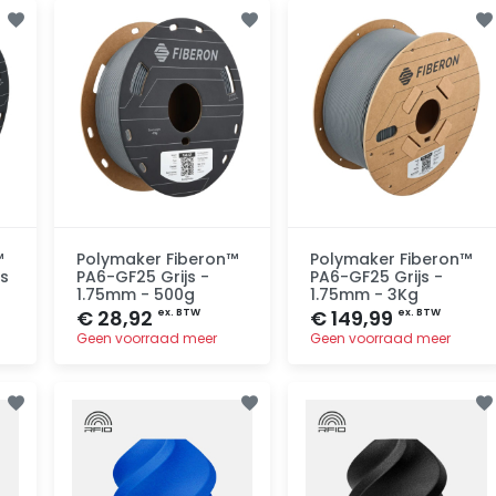
Toevoegen
Toevoegen
™
Polymaker Fiberon™
Polymaker Fiberon™
js
PA6-GF25 Grijs -
PA6-GF25 Grijs -
1.75mm - 500g
1.75mm - 3Kg
€ 28,92
€ 149,99
ex. BTW
ex. BTW
Geen voorraad meer
Geen voorraad meer
Toevoegen
Toevoegen