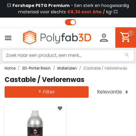
💥
Forshape PETG Premium
- Een sterk en hoogwaardig
materiaal voor slechts
€8,30 excl. btw
/ kg! 💥
0
Home
3D-Printer Resin
Materialen
Castable / Verlorenwas
Castable / Verlorenwas
Filter