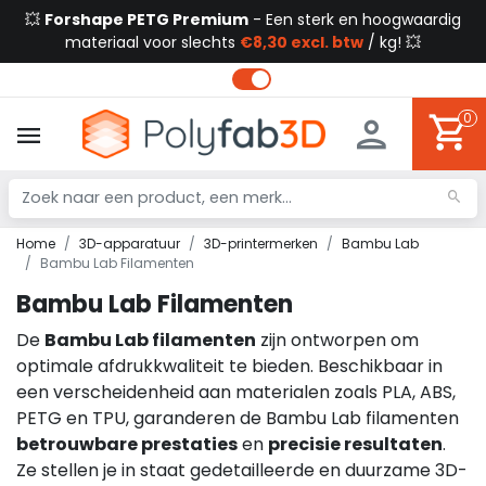
💥
Forshape PETG Premium
- Een sterk en hoogwaardig
materiaal voor slechts
€8,30 excl. btw
/ kg! 💥
0
Home
3D-apparatuur
3D-printermerken
Bambu Lab
Bambu Lab Filamenten
Bambu Lab Filamenten
De
Bambu Lab filamenten
zijn ontworpen om
optimale afdrukkwaliteit te bieden. Beschikbaar in
een verscheidenheid aan materialen zoals PLA, ABS,
PETG en TPU, garanderen de Bambu Lab filamenten
betrouwbare prestaties
en
precisie resultaten
.
Ze stellen je in staat gedetailleerde en duurzame 3D-