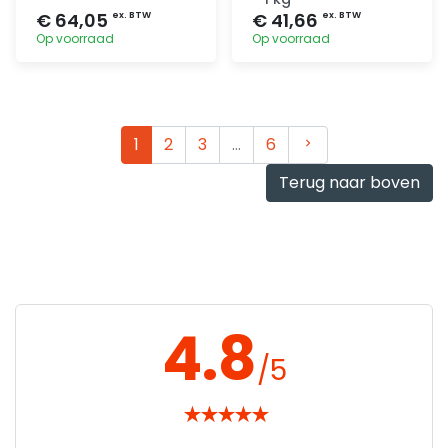
€ 64,05
€ 41,66
ex. BTW
ex. BTW
Op voorraad
Op voorraad
Toevoegen
Toevoegen
Volgende
1
2
3
…
6
Terug naar boven
4.8
/5
★
★
★
★
★