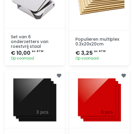
Set van 6
Populieren multiplex
onderzetters van
0.3x20x20cm
roestvrij staal
€ 10,00
€ 3,25
ex. BTW
ex. BTW
Op voorraad
Op voorraad
Toevoegen
Toevoegen