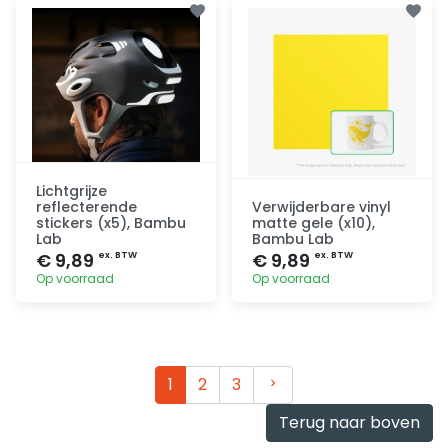
Lichtgrijze
reflecterende
Verwijderbare vinyl
stickers (x5), Bambu
matte gele (x10),
Lab
Bambu Lab
€ 9,89
€ 9,89
ex. BTW
ex. BTW
Op voorraad
Op voorraad
Toevoegen
Toevoegen
Volgende
1
2
3
Terug naar boven