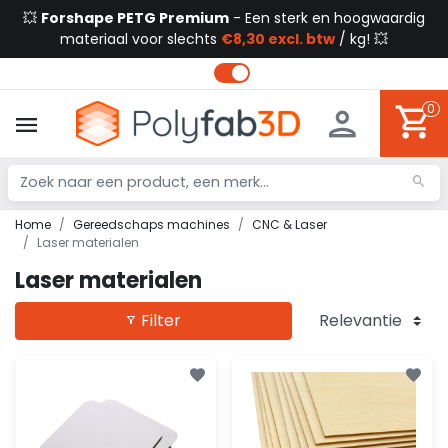
💥
Forshape PETG Premium
- Een sterk en hoogwaardig
materiaal voor slechts
€8,30 excl. btw
/ kg! 💥
0
Home
Gereedschaps machines
CNC & Laser
Laser materialen
Laser materialen
Filter