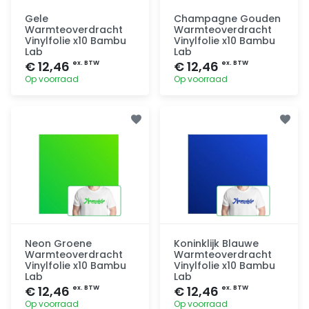
Gele
Champagne Gouden
Warmteoverdracht
Warmteoverdracht
Vinylfolie x10 Bambu
Vinylfolie x10 Bambu
Lab
Lab
€ 12,46
€ 12,46
ex. BTW
ex. BTW
Op voorraad
Op voorraad
Toevoegen
Toevoegen
Neon Groene
Koninklijk Blauwe
Warmteoverdracht
Warmteoverdracht
Vinylfolie x10 Bambu
Vinylfolie x10 Bambu
Lab
Lab
€ 12,46
€ 12,46
ex. BTW
ex. BTW
Op voorraad
Op voorraad