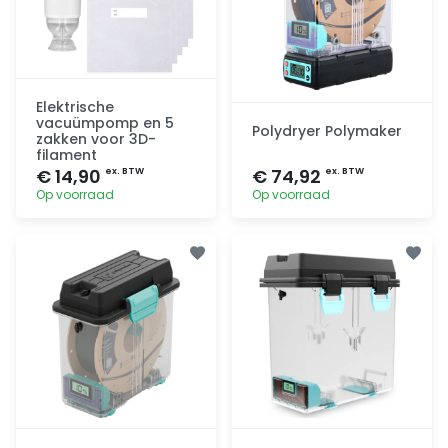
Elektrische
vacuümpomp en 5
Polydryer Polymaker
zakken voor 3D-
filament
€ 14,90
€ 74,92
ex. BTW
ex. BTW
Op voorraad
Op voorraad
Toevoegen
Toevoegen