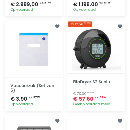
€ 2.999,00
€ 1.199,00
ex. BTW
ex. BTW
Op voorraad
Op voorraad
Toevoegen
Toevoegen
-€ 12,50
EX. BTW
FilaDryer S2 Sunlu
Vacuümzak (Set van
5)
€ 70,00
ex. BTW
€ 3,90
€ 57,60
ex. BTW
ex. BTW
Op voorraad
Geen voorraad meer
Toevoegen
Toevoegen