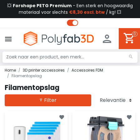
💥
Forshape PETG Premium
- Een sterk en hoogwaardig
materiaal voor slechts
€8,30 excl. btw
/ kg! 💥
0
Home
3D printer accessoires
Accessoires FDM
Filamentopslag
Filamentopslag
Filter