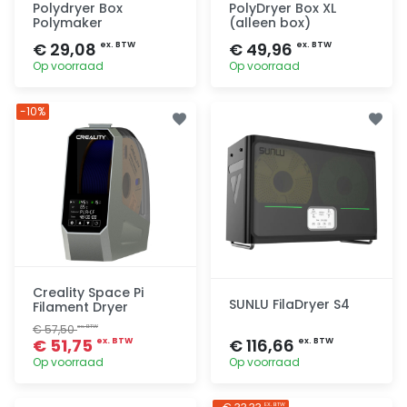
Polydryer Box
PolyDryer Box XL
Polymaker
(alleen box)
€ 29,08
€ 49,96
ex. BTW
ex. BTW
Op voorraad
Op voorraad
Toevoegen
Toevoegen
-10%
Creality Space Pi
SUNLU FilaDryer S4
Filament Dryer
€ 57,50
ex. BTW
€ 51,75
€ 116,66
ex. BTW
ex. BTW
Op voorraad
Op voorraad
Toevoegen
Toevoegen
EX. BTW