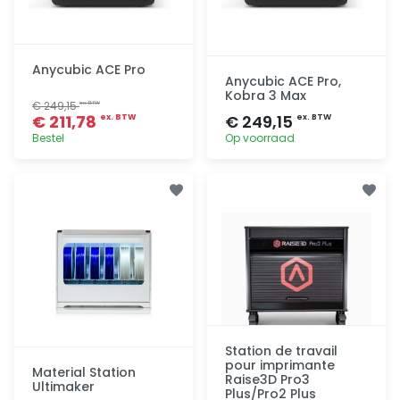
Anycubic ACE Pro
Anycubic ACE Pro,
Kobra 3 Max
€ 249,15
ex. BTW
€ 211,78
€ 249,15
ex. BTW
ex. BTW
Bestel
Op voorraad
Toevoegen
Toevoegen
Station de travail
pour imprimante
Material Station
Raise3D Pro3
Ultimaker
Plus/Pro2 Plus