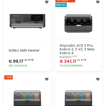
-€ 33,33
BESTEL
Anycubic ACE 2 Pro,
Kobra 3, 3 V2, 3 Max,
SUNLU AMS Heater
Kobra 4
€ 274,17
ex. BTW
€ 99,17
€ 241,11
ex. BTW
ex. BTW
Op voorraad
Vooraf bestellen
Toevoegen
Toevoegen
-15%