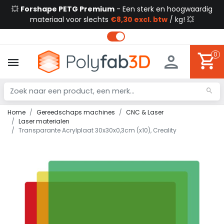
💥
Forshape PETG Premium
- Een sterk en hoogwaardig
materiaal voor slechts
€8,30 excl. btw
/ kg! 💥
0
Home
Gereedschaps machines
CNC & Laser
Laser materialen
Transparante Acrylplaat 30x30x0,3cm (x10), Creality