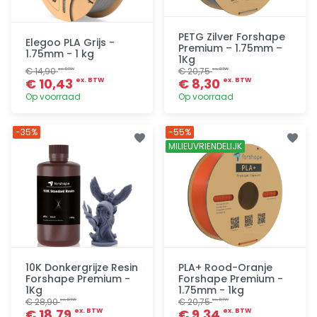
PETG Zilver Forshape
Elegoo PLA Grijs -
Premium – 1.75mm –
1.75mm - 1 kg
1Kg
€ 14,90
€ 20,75
ex. BTW
ex. BTW
€ 10,43
€ 8,30
ex. BTW
ex. BTW
Op voorraad
Op voorraad
Toevoegen
Toevoegen
-35%
-55%
MILIEUVRIENDELIJK
10K Donkergrijze Resin
PLA+ Rood-Oranje
Forshape Premium -
Forshape Premium -
1Kg
1.75mm - 1kg
€ 28,90
€ 20,75
ex. BTW
ex. BTW
€ 18,79
€ 9,34
ex. BTW
ex. BTW