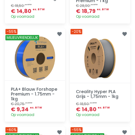
Premium - 1 kg
€ 18,50
€ 28,90
ex. BTW
ex. BTW
€ 14,80
€ 18,79
ex. BTW
ex. BTW
Op voorraad
Op voorraad
Toevoegen
Toevoegen
-55%
-20%
MILIEUVRIENDELIJK
PLA+ Blauw Forshape
Creality Hyper PLA
Premium - 1.75mm -
Grijs - 1,75mm - 1kg
1kg
€ 20,75
€ 18,50
ex. BTW
ex. BTW
€ 9,34
€ 14,80
ex. BTW
ex. BTW
Op voorraad
Op voorraad
Toevoegen
Toevoegen
-60%
-55%