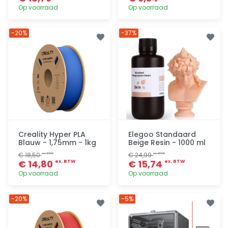
Op voorraad
Op voorraad
Toevoegen
Toevoegen
-20%
-37%
Creality Hyper PLA
Elegoo Standaard
Blauw - 1,75mm - 1kg
Beige Resin - 1000 ml
€ 18,50
€ 24,99
ex. BTW
ex. BTW
€ 14,80
€ 15,74
ex. BTW
ex. BTW
Op voorraad
Op voorraad
Toevoegen
Toevoegen
-20%
-5%