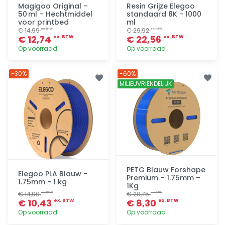
Magigoo Original –
Resin Grijze Elegoo
50 ml – Hechtmiddel
standaard 8K - 1000
voor printbed
ml
€ 14,99
€ 29,92
ex. BTW
ex. BTW
€ 12,74
€ 22,56
ex. BTW
ex. BTW
Op voorraad
Op voorraad
Toevoegen
Toevoegen
-30%
-60%
MILIEUVRIENDELIJK
PETG Blauw Forshape
Elegoo PLA Blauw -
Premium – 1.75mm –
1.75mm - 1 kg
1Kg
€ 14,90
€ 20,75
ex. BTW
ex. BTW
€ 10,43
€ 8,30
ex. BTW
ex. BTW
Op voorraad
Op voorraad