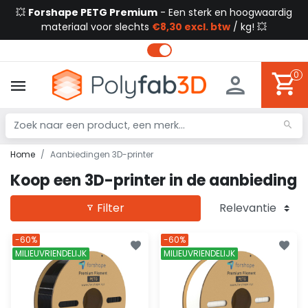
💥
Forshape PETG Premium
- Een sterk en hoogwaardig
materiaal voor slechts
€8,30 excl. btw
/ kg! 💥
0
Home
Aanbiedingen 3D-printer
Koop een 3D-printer in de aanbieding
Filter
-60%
-60%
MILIEUVRIENDELIJK
MILIEUVRIENDELIJK