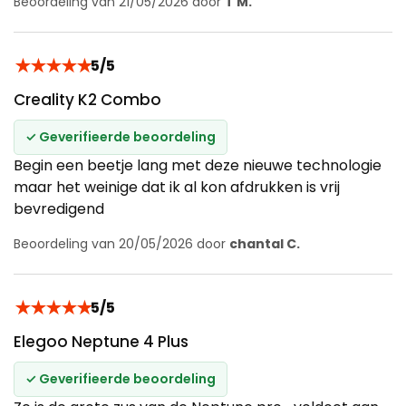
Beoordeling van 21/05/2026 door
T M.
★
★
★
★
★
5/5
Creality K2 Combo
✓ Geverifieerde beoordeling
Begin een beetje lang met deze nieuwe technologie
maar het weinige dat ik al kon afdrukken is vrij
bevredigend
Beoordeling van 20/05/2026 door
chantal C.
★
★
★
★
★
5/5
Elegoo Neptune 4 Plus
✓ Geverifieerde beoordeling