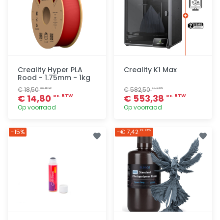
Creality Hyper PLA
Creality K1 Max
Rood - 1.75mm - 1kg
€ 18,50
€ 582,50
ex. BTW
ex. BTW
€ 14,80
€ 553,38
ex. BTW
ex. BTW
Op voorraad
Op voorraad
Toevoegen
Toevoegen
-15%
-€ 7,42
EX. BTW