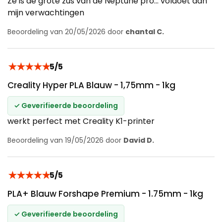
Ze is de grote zus van de Neptune pro... voldoet aan
mijn verwachtingen
Beoordeling van 20/05/2026 door
chantal C.
★
★
★
★
★
5/5
Creality Hyper PLA Blauw - 1,75mm - 1kg
✓ Geverifieerde beoordeling
werkt perfect met Creality K1-printer
Beoordeling van 19/05/2026 door
David D.
★
★
★
★
★
5/5
PLA+ Blauw Forshape Premium - 1.75mm - 1kg
✓ Geverifieerde beoordeling