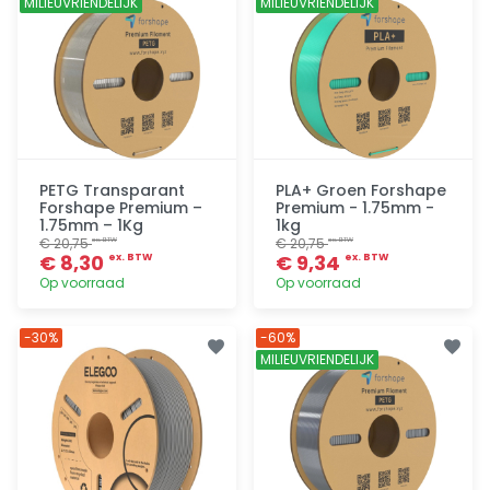
MILIEUVRIENDELIJK
MILIEUVRIENDELIJK
PETG Transparant
PLA+ Groen Forshape
Forshape Premium –
Premium - 1.75mm -
1.75mm – 1Kg
1kg
€ 20,75
€ 20,75
ex. BTW
ex. BTW
€ 8,30
€ 9,34
ex. BTW
ex. BTW
Op voorraad
Op voorraad
Toevoegen
Toevoegen
-30%
-60%
MILIEUVRIENDELIJK