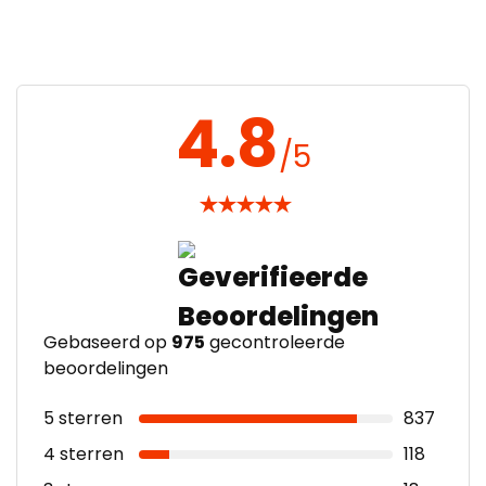
4.8
/5
★
★
★
★
★
Gebaseerd op
975
gecontroleerde
beoordelingen
5 sterren
837
4 sterren
118