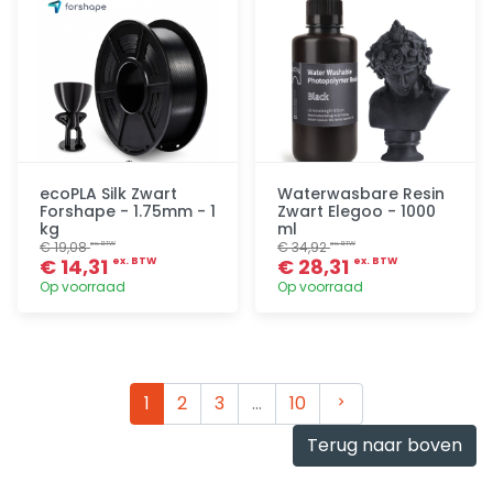
ecoPLA Silk Zwart
Waterwasbare Resin
Forshape - 1.75mm - 1
Zwart Elegoo - 1000
kg
ml
€ 19,08
€ 34,92
ex. BTW
ex. BTW
€ 14,31
€ 28,31
ex. BTW
ex. BTW
Op voorraad
Op voorraad
Toevoegen
Toevoegen
Volgende
1
2
3
…
10
Terug naar boven