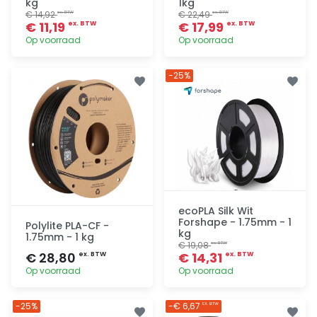
kg
1kg
€ 14,92
€ 22,49
ex. BTW
ex. BTW
€ 11,19
€ 17,99
ex. BTW
ex. BTW
Op voorraad
Op voorraad
Toevoegen
Toevoegen
-25%
ecoPLA Silk Wit
Forshape - 1.75mm - 1
Polylite PLA-CF -
kg
1.75mm - 1 kg
€ 19,08
ex. BTW
€ 28,80
€ 14,31
ex. BTW
ex. BTW
Op voorraad
Op voorraad
Toevoegen
Toevoegen
-25%
-€ 6,67
EX. BTW