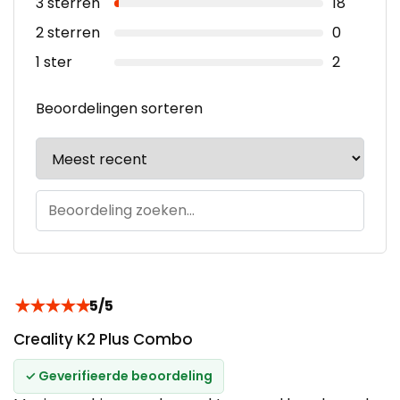
3 sterren
18
2 sterren
0
1 ster
2
Beoordelingen sorteren
★
★
★
★
★
5/5
Creality K2 Plus Combo
✓ Geverifieerde beoordeling