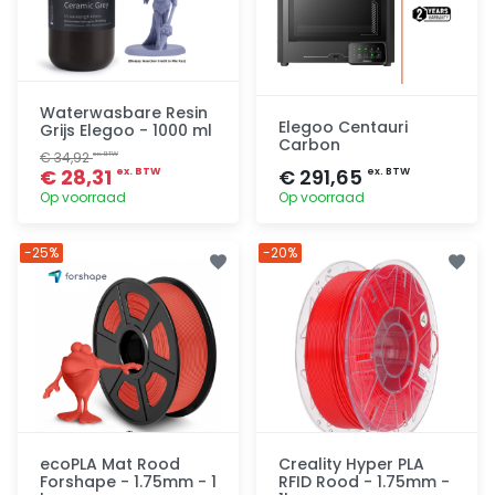
Waterwasbare Resin
Elegoo Centauri
Grijs Elegoo - 1000 ml
Carbon
€ 34,92
ex. BTW
€ 28,31
€ 291,65
ex. BTW
ex. BTW
Op voorraad
Op voorraad
Toevoegen
Toevoegen
-25%
-20%
ecoPLA Mat Rood
Creality Hyper PLA
Forshape - 1.75mm - 1
RFID Rood - 1.75mm -