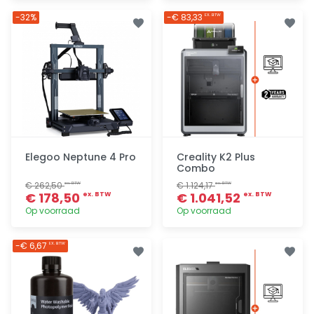
Toevoegen
Toevoegen
-32%
-€ 83,33
EX. BTW
Elegoo Neptune 4 Pro
Creality K2 Plus
Combo
€ 262,50
€ 1.124,17
ex. BTW
ex. BTW
€ 178,50
€ 1.041,52
ex. BTW
ex. BTW
Op voorraad
Op voorraad
Toevoegen
Toevoegen
-€ 6,67
EX. BTW