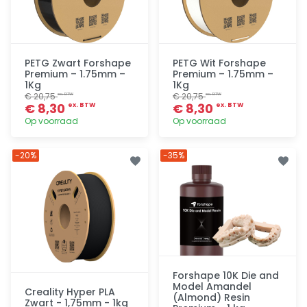
PETG Zwart Forshape
PETG Wit Forshape
Premium – 1.75mm –
Premium – 1.75mm –
1Kg
1Kg
€ 20,75
€ 20,75
ex. BTW
ex. BTW
€ 8,30
€ 8,30
ex. BTW
ex. BTW
Op voorraad
Op voorraad
Toevoegen
Toevoegen
-20%
-35%
Forshape 10K Die and
Model Amandel
Creality Hyper PLA
(Almond) Resin
Zwart - 1,75mm - 1kg