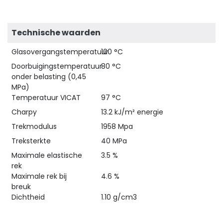
Technische waarden
Glasovergangstemperatuur
100 °C
Doorbuigingstemperatuur
80 °C
onder belasting (0,45
MPa)
Temperatuur VICAT
97 °C
Charpy
13.2 kJ/m² energie
Trekmodulus
1958 Mpa
Treksterkte
40 MPa
Maximale elastische
3.5 %
rek
Maximale rek bij
4.6 %
breuk
Dichtheid
1.10 g/cm3