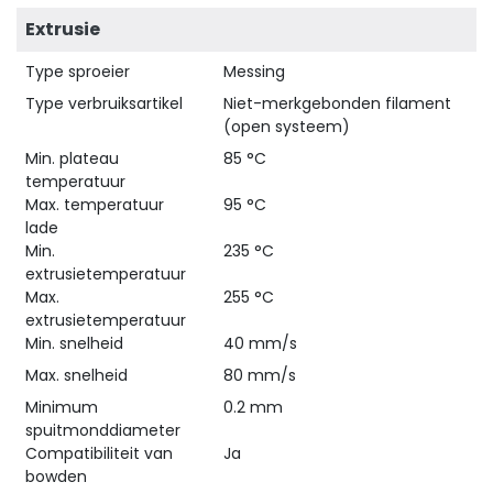
Extrusie
Type sproeier
Messing
Type verbruiksartikel
Niet-merkgebonden filament
(open systeem)
Min. plateau
85 °C
temperatuur
Max. temperatuur
95 °C
lade
Min.
235 °C
extrusietemperatuur
Max.
255 °C
extrusietemperatuur
Min. snelheid
40 mm/s
Max. snelheid
80 mm/s
Minimum
0.2 mm
spuitmonddiameter
Compatibiliteit van
Ja
bowden