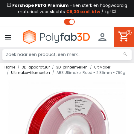
💥
Forshape PETG Premium
- Een sterk en hoogwaardig
materiaal voor slechts
€8,30 excl. btw
/ kg! 💥
0
Home
3D-apparatuur
3D-printermerken
UltiMaker
Ultimaker-filamenten
ABS Ultimaker Rood - 2.85mm - 750g