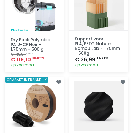
Support voor
Dry Pack Polymide
PLA/PETG Nature
PA12-CF Noir -
Bambu Lab - 1.75mm
1.75mm - 500 g
- 500g
€ 148,87
ex. BTW
€ 119,10
€ 36,99
ex. BTW
ex. BTW
Op voorraad
Op voorraad
Toevoegen
Toevoegen
GEMAAKT IN FRANKRIJK