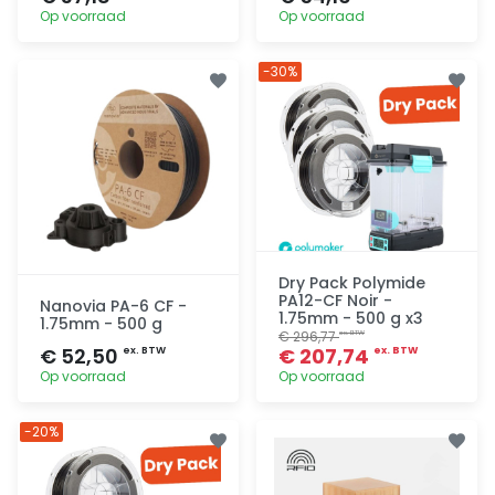
Op voorraad
Op voorraad
Toevoegen
Toevoegen
-30%
Dry Pack Polymide
PA12-CF Noir -
Nanovia PA-6 CF -
1.75mm - 500 g x3
1.75mm - 500 g
€ 296,77
ex. BTW
€ 52,50
€ 207,74
ex. BTW
ex. BTW
Op voorraad
Op voorraad
Toevoegen
Toevoegen
-20%