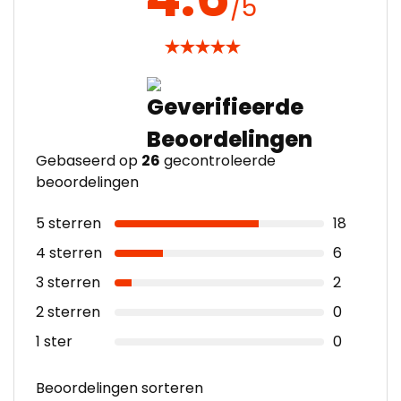
/5
★
★
★
★
★
Gebaseerd op
26
gecontroleerde
beoordelingen
5 sterren
18
4 sterren
6
3 sterren
2
2 sterren
0
1 ster
0
Beoordelingen sorteren