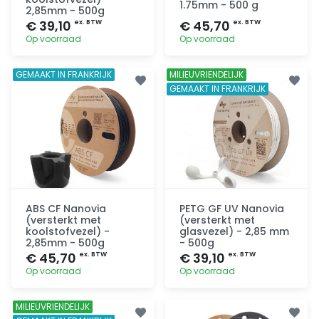
1.75mm - 500 g
2,85mm - 500g
€ 39,10
€ 45,70
ex. BTW
ex. BTW
Op voorraad
Op voorraad
Toevoegen
Toevoegen
GEMAAKT IN FRANKRIJK
MILIEUVRIENDELIJK
GEMAAKT IN FRANKRIJK
ABS CF Nanovia
PETG GF UV Nanovia
(versterkt met
(versterkt met
koolstofvezel) -
glasvezel) - 2,85 mm
2,85mm - 500g
- 500g
€ 45,70
€ 39,10
ex. BTW
ex. BTW
Op voorraad
Op voorraad
Toevoegen
Toevoegen
MILIEUVRIENDELIJK