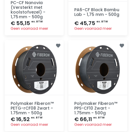
PC-CF Nanovia
(Versterkt met
PA6-CF Black Bambu
koolstofvezel) -
Lab - 1,75 mm - 500g
1,75 mm - 500g
€ 55,15
€ 45,75
ex. BTW
ex. BTW
Geen voorraad meer
Geen voorraad meer
Toevoegen
Toevoegen
Polymaker Fiberon™
Polymaker Fiberon™
PETG-rCF08 Zwart -
PPS-CF10 Zwart -
1.75mm - 500g
1.75mm - 500g
€ 16,52
€ 66,11
ex. BTW
ex. BTW
Geen voorraad meer
Geen voorraad meer