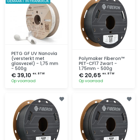
GEMAAKT IN FRANKRIJK
PETG GF UV Nanovia
(versterkt met
Polymaker Fiberon™
glasvezel) - 1,75 mm
PET-CF17 Zwart -
- 500g
1.75mm - 500g
€ 39,10
€ 20,65
ex. BTW
ex. BTW
Op voorraad
Op voorraad
Toevoegen
Toevoegen