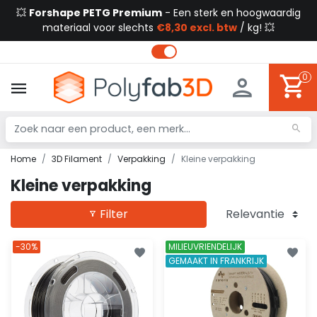
💥
Forshape PETG Premium
- Een sterk en hoogwaardig
materiaal voor slechts
€8,30 excl. btw
/ kg! 💥
0
Home
3D Filament
Verpakking
Kleine verpakking
Kleine verpakking
Filter
-30%
MILIEUVRIENDELIJK
GEMAAKT IN FRANKRIJK