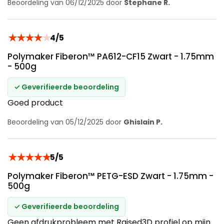
Beoordeling van 06/12/2025 door
Stephane R.
★
★
★
★
★
4/5
Polymaker Fiberon™ PA612-CF15 Zwart - 1.75mm
- 500g
✓ Geverifieerde beoordeling
Goed product
Beoordeling van 05/12/2025 door
Ghislain P.
★
★
★
★
★
5/5
Polymaker Fiberon™ PETG-ESD Zwart - 1.75mm -
500g
✓ Geverifieerde beoordeling
Geen afdrukprobleem met Raised3D profiel op mijn