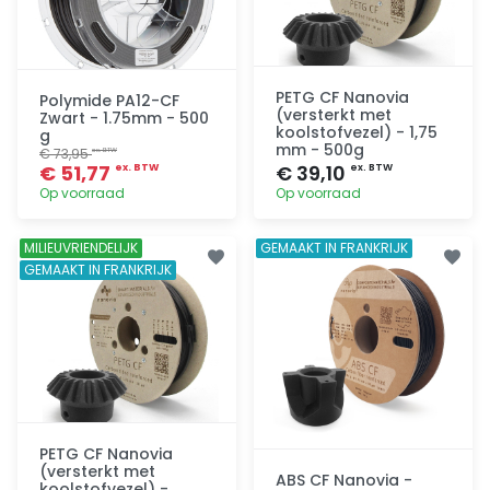
PETG CF Nanovia
Polymide PA12-CF
(versterkt met
Zwart - 1.75mm - 500
koolstofvezel) - 1,75
g
mm - 500g
€ 73,95
ex. BTW
€ 51,77
€ 39,10
ex. BTW
ex. BTW
Op voorraad
Op voorraad
Toevoegen
Toevoegen
MILIEUVRIENDELIJK
GEMAAKT IN FRANKRIJK
GEMAAKT IN FRANKRIJK
PETG CF Nanovia
(versterkt met
ABS CF Nanovia -
koolstofvezel) -