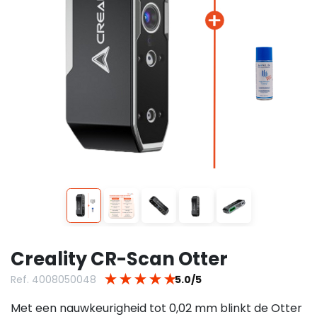
Creality CR-Scan Otter
★
★
★
★
★
Ref. 4008050048
5.0/5
Met een nauwkeurigheid tot 0,02 mm blinkt de Otter