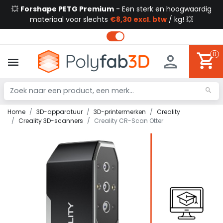
💥
Forshape PETG Premium
- Een sterk en hoogwaardig
materiaal voor slechts
€8,30 excl. btw
/ kg! 💥
0
Home
3D-apparatuur
3D-printermerken
Creality
Creality 3D-scanners
Creality CR-Scan Otter