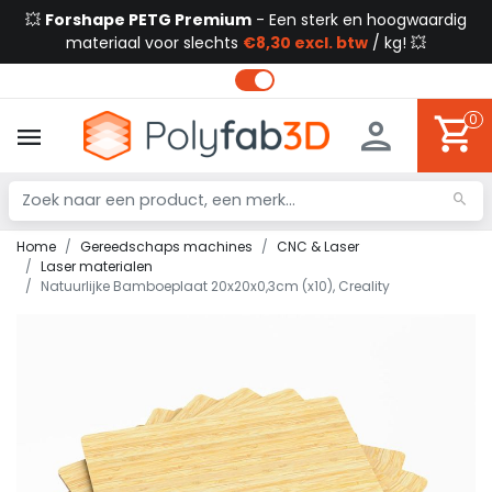
💥
Forshape PETG Premium
- Een sterk en hoogwaardig
materiaal voor slechts
€8,30 excl. btw
/ kg! 💥
0
Home
Gereedschaps machines
CNC & Laser
Laser materialen
Natuurlijke Bamboeplaat 20x20x0,3cm (x10), Creality