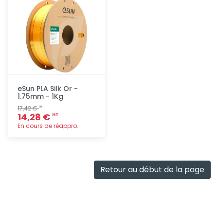
eSun PLA Silk Or -
1.75mm - 1Kg
17,42 €
HT
14,28 €
HT
En cours de réappro.
Ajout
rapide
Retour au début de la page