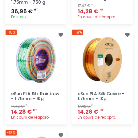
1.75mm - 750 g
17,42 €
HT
36,95 €
14,28 €
HT
HT
En stock
En cours de réappro.
Ajout
Ajout
-18%
-18%
rapide
rapide
eSun PLA Silk Rainbow
eSun PLA Silk Cuivre -
- 1.75mm - 1Kg
1.75mm - 1Kg
17,42 €
17,42 €
HT
HT
14,28 €
14,28 €
HT
HT
En cours de réappro.
En cours de réappro.
Ajout
Ajout
-18%
rapide
rapide