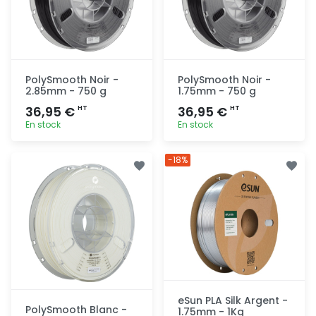
PolySmooth Noir -
PolySmooth Noir -
2.85mm - 750 g
1.75mm - 750 g
36,95 €
36,95 €
HT
HT
En stock
En stock
Ajout
Ajout
-18%
rapide
rapide
eSun PLA Silk Argent -
PolySmooth Blanc -
1.75mm - 1Kg