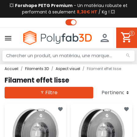
💥
Forshape PETG Premium
- Un matériau robuste et
performant à seulement
8,30€ HT
/ Kg ! 💥
0
Accueil
Filaments 3D
Aspect visuel
Filament effet lisse
Filament effet lisse
Filtre