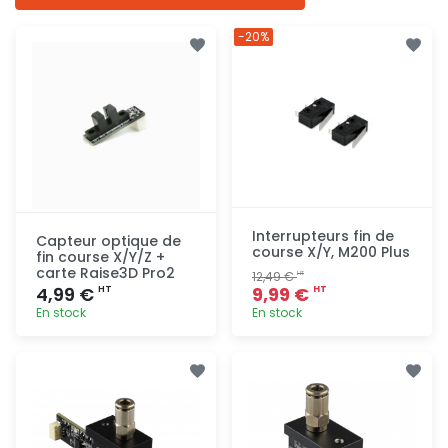
-20%
Interrupteurs fin de
Capteur optique de
course X/Y, M200 Plus
fin course X/Y/Z +
carte Raise3D Pro2
12,49 €
HT
4,99 €
9,99 €
HT
HT
En stock
En stock
Ajout
Ajout
rapide
rapide