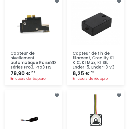
rapide
rapide
Capteur de
Capteur de fin de
nivellement
filament, Creality K1,
automatique Raise3D
K1C, K1 Max, K1 SE,
séries Pro3, Pro3 HS
Ender-5, Ender-3 V3
79,90 €
8,25 €
HT
HT
En cours de réappro.
En cours de réappro.
Ajout
Ajout
rapide
rapide