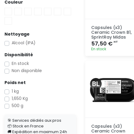
Couleur
Capsules (x3)
Ceramic Crown B1,
Nettoyage
SprintRay Midas
Alcool (IPA)
57,50 €
HT
En stock
Disponibilité
Ajout
En stock
rapide
Non disponible
Poids net
1 kg
1,650 Kg
500 g
🎯 Services dédiés aux pros
📦 Stock en France
Capsules (x3)
Ceramic Crown
🚚 Expédition en maximum 24h