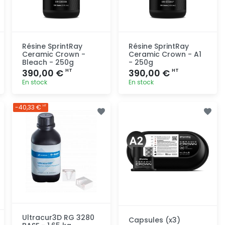
Résine SprintRay
Résine SprintRay
Ceramic Crown -
Ceramic Crown - A1
Bleach - 250g
- 250g
390,00 €
390,00 €
HT
HT
En stock
En stock
Ajout
Ajout
-40,33 €
HT
rapide
rapide
Ultracur3D RG 3280
Capsules (x3)