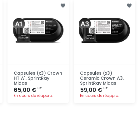
Ajout
Ajout
rapide
rapide
Capsules (x3) Crown
Capsules (x3)
HT A1, SprintRay
Ceramic Crown A3,
Midas
SprintRay Midas
65,00 €
59,00 €
HT
HT
En cours de réappro.
En cours de réappro.
Ajout
Ajout
rapide
rapide