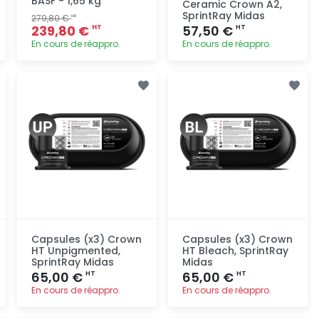
BASF - 1,65 kg
Ceramic Crown A2,
SprintRay Midas
279,80 €
HT
239,80 €
57,50 €
HT
HT
En cours de réappro.
En cours de réappro.
Ajout
Ajout
rapide
rapide
Capsules (x3) Crown
Capsules (x3) Crown
HT Unpigmented,
HT Bleach, SprintRay
SprintRay Midas
Midas
65,00 €
65,00 €
HT
HT
En cours de réappro.
En cours de réappro.