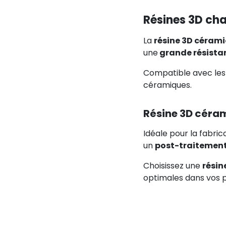
Résines 3D ch
La
résine 3D céram
une
grande résist
Compatible avec les 
céramiques.
Résine 3D céram
Idéale pour la fabri
un
post-traitement
Choisissez une
résin
optimales dans vos p