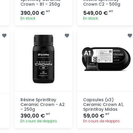
Crown – B1 – 250g
Crown C2 - 500g
390,00 €
549,00 €
HT
HT
En stock
En stock
Ajout
Ajout
rapide
rapide
Résine SprintRay
Capsules (x3)
Ceramic Crown - A2
Ceramic Crown A1,
- 250g
SprintRay Midas
390,00 €
59,00 €
HT
HT
En cours de réappro.
En cours de réappro.