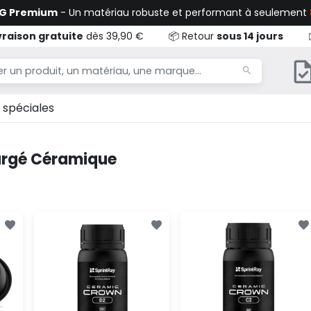
TG Premium
- Un matériau robuste et performant à seulement
vraison gratuite
dès 39,90 €
📦 Retour
sous 14 jours
 spéciales
argé Céramique