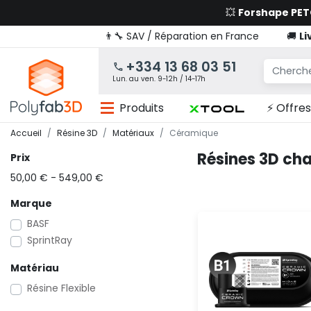
💥
Forshape PE
👨‍🔧 SAV / Réparation en France
🚚
Li
+334 13 68 03 51
Lun. au ven. 9-12h / 14-17h
Produits
⚡ Offres
Accueil
Résine 3D
Matériaux
Céramique
Résines 3D ch
Prix
50,00 € - 549,00 €
Marque
BASF
SprintRay
Matériau
Résine Flexible