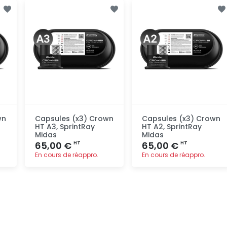
Ajout
Ajout
rapide
rapide
wn
Capsules (x3) Crown
Capsules (x3) Crown
HT A3, SprintRay
HT A2, SprintRay
Midas
Midas
65,00 €
65,00 €
HT
HT
En cours de réappro.
En cours de réappro.
Ajout
Ajout
rapide
rapide