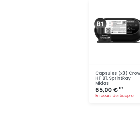
Ajout
rapide
Capsules (x3) Cro
HT B1, SprintRay
Midas
65,00 €
HT
En cours de réappro.
Ajout
rapide