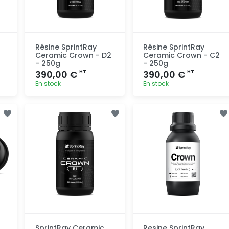
Résine SprintRay
Résine SprintRay
Ceramic Crown - D2
Ceramic Crown - C2
- 250g
- 250g
390,00 €
390,00 €
HT
HT
En stock
En stock
Ajout
Ajout
rapide
rapide
SprintRay Ceramic
Resine SprintRay