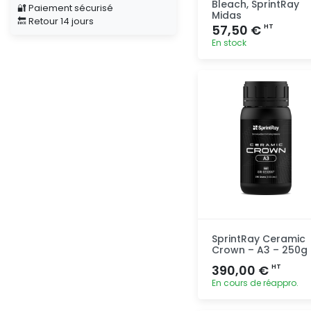
Bleach, SprintRay
🔐 Paiement sécurisé
Midas
🔙 Retour 14 jours
57,50 €
HT
En stock
Ajout
rapide
SprintRay Ceramic
Crown – A3 – 250g
390,00 €
HT
En cours de réappro.