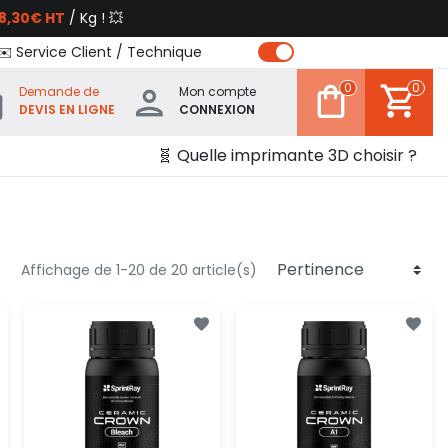
8,30€ HT
/ Kg ! 💥
✉️ Service Client / Technique
0
0
Demande de
Mon compte
DEVIS EN LIGNE
CONNEXION
🧬 Quelle imprimante 3D choisir ?
Affichage de 1-20 de 20 article(s)