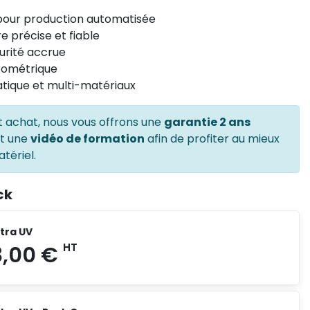
pour production automatisée
 précise et fiable
urité accrue
rométrique
tique et multi-matériaux
t achat, nous vous offrons une
garantie 2 ans
et une
vidéo de formation
afin de profiter au mieux
tériel.
ck
ltra UV