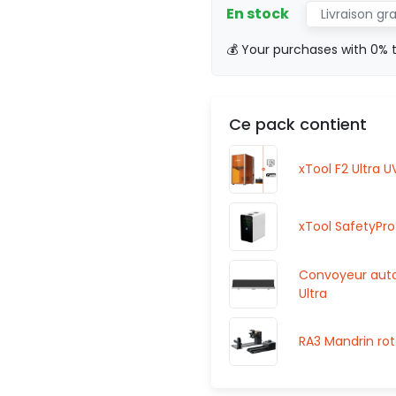
En stock
Livraison gr
💰 Your purchases with 0% 
Ce pack contient
xTool F2 Ultra U
xTool SafetyPro™
Convoyeur autom
Ultra
RA3 Mandrin rotat