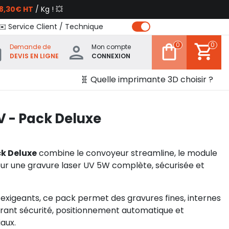
8,30€ HT
/ Kg ! 💥
✉️ Service Client / Technique
0
0
Demande de
Mon compte
DEVIS EN LIGNE
CONNEXION
🧬 Quelle imprimante 3D choisir ?
UV - Pack Deluxe
k Deluxe
combine le convoyeur streamline, le module
our une gravure laser UV 5W complète, sécurisée et
s exigeants, ce pack permet des gravures fines, internes
surant sécurité, positionnement automatique et
aux.