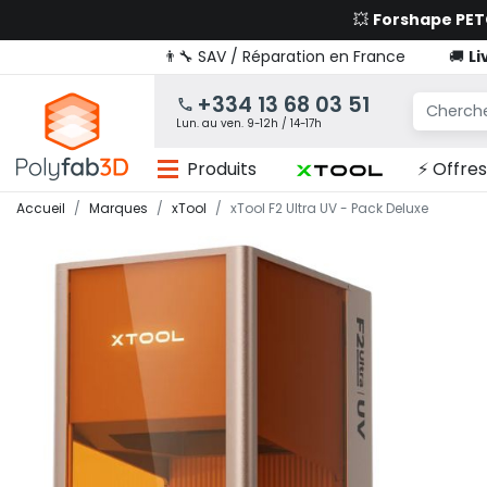
💥
Forshape PE
👨‍🔧 SAV / Réparation en France
🚚
Li
+334 13 68 03 51
Lun. au ven. 9-12h / 14-17h
Produits
⚡ Offres
Accueil
Marques
xTool
xTool F2 Ultra UV - Pack Deluxe