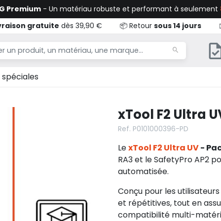
TG Premium
- Un matériau robuste et performant à seulement
vraison gratuite
dès 39,90 €
📦 Retour
sous 14 jours
 spéciales
xTool F2 Ultra 
Ref. P0101000396-PD
Le
xTool F2 Ultra UV
- Pac
RA3 et le SafetyPro AP2 p
automatisée.
Conçu pour les utilisateur
et répétitives, tout en as
compatibilité multi-matéri