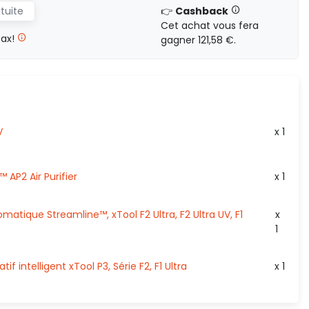
atuite
👉
Cashback
Cet achat vous fera
tax!
gagner 121,58 €.
V
x 1
 AP2 Air Purifier
x 1
atique Streamline™, xTool F2 Ultra, F2 Ultra UV, F1
x
1
if intelligent xTool P3, Série F2, F1 Ultra
x 1