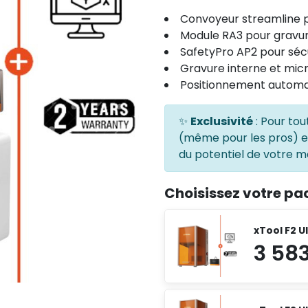
Convoyeur streamline 
Module RA3 pour gravure
SafetyPro AP2 pour séc
Gravure interne et mic
Positionnement automa
✨
Exclusivité
: Pour tou
(même pour les pros) 
du potentiel de votre ma
Choisissez votre pa
xTool F2 U