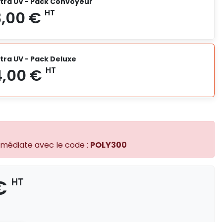
ltra UV - Pack Convoyeur
3 583,00 €
HT
ltra UV - Pack Deluxe
3 983,00 €
HT
mmédiate avec le code :
POLY300
 €
HT
5 024,00 €
HT