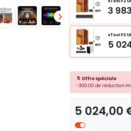
xTool F2 U
xTool F2 U
🔖 Offre spéciale
-300.00 de réduction i
5 024,00