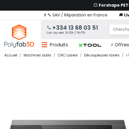
💥
Forshape PE
👨‍🔧 SAV / Réparation en France
🚚
Li
+334 13 68 03 51
Lun. au ven. 9-12h / 14-17h
Produits
⚡ Offres
Accueil
Machines outils
CNC Lasers
Découpeuses lasers
x