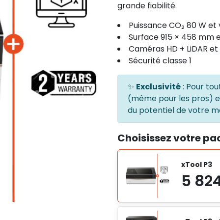
grande fiabilité.
Puissance CO₂ 80 W et 
Surface 915 × 458 mm e
Caméras HD + LiDAR et
Sécurité classe 1
✨
Exclusivité
: Pour tou
(même pour les pros) 
du potentiel de votre ma
Choisissez votre pa
xTool P3