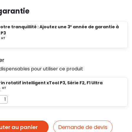
garantie
otre tranquillité : Ajoutez une 3ᵉ année de garantie à
 P3
er
dispensables pour utiliser ce produit
n rotatif intelligent xTool P3, Série F2, F1 Ultra
uter au panier
Demande de devis