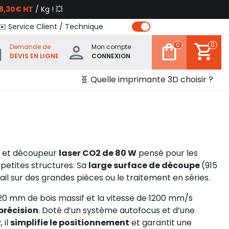
8,30€ HT
/ Kg ! 💥
✉️ Service Client / Technique
0
0
Demande de
Mon compte
DEVIS EN LIGNE
CONNEXION
🧬 Quelle imprimante 3D choisir ?
r et découpeur
laser CO2 de 80 W
pensé pour les
 petites structures. Sa
large surface de découpe
(915
l sur des grandes pièces ou le traitement en séries.
20 mm de bois massif et la vitesse de 1200 mm/s
précision
. Doté d’un système autofocus et d’une
 il
simplifie le positionnement
et garantit une