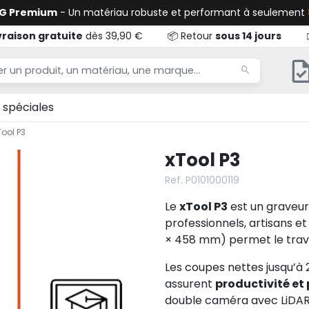
TG Premium
- Un matériau robuste et performant à seulement
vraison gratuite
dès 39,90 €
📦 Retour
sous 14 jours
 spéciales
Tool P3
xTool P3
Ref. P0101000119
Le
xTool P3
est un graveu
professionnels, artisans et
× 458 mm) permet le travai
Les coupes nettes jusqu’à 
assurent
productivité et 
double caméra avec LiDAR,