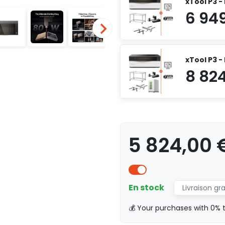
xTool P3 -
xTool P3 
5 824,00
En stock
Livraison gr
💰 Your purchases with 0% 