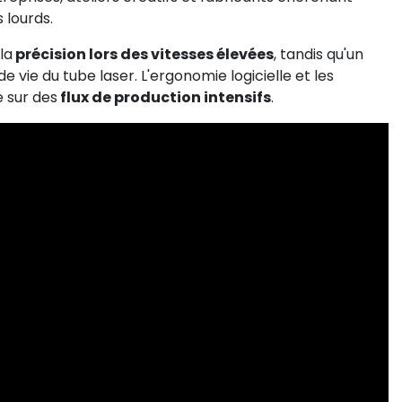
 lourds.
la
précision lors des vitesses élevées
, tandis qu'un
 vie du tube laser. L'ergonomie logicielle et les
 sur des
flux de production intensifs
.