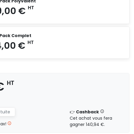
 Pack Polyvalent
5 824,00 €
HT
- Pack Complet
6 949,00 €
HT
 €
HT
atuite
👉
Cashback
Cet achat vous fera
8 824,00 €
HT
tax!
gagner 140,94 €.