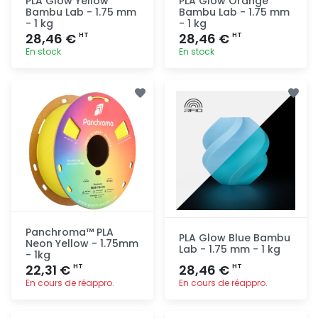
PLA Glow Yellow
PLA Glow Orange
Bambu Lab - 1.75 mm
Bambu Lab - 1.75 mm
- 1 kg
- 1 kg
28,46 €
28,46 €
HT
HT
En stock
En stock
Ajout
Ajout
rapide
rapide
Panchroma™ PLA
PLA Glow Blue Bambu
Neon Yellow - 1.75mm
Lab - 1.75 mm - 1 kg
- 1kg
22,31 €
28,46 €
HT
HT
En cours de réappro.
En cours de réappro.
Ajout
Ajout