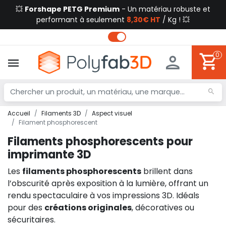
💥
Forshape PETG Premium
- Un matériau robuste et
performant à seulement
8,30€ HT
/ Kg ! 💥
0
Accueil
Filaments 3D
Aspect visuel
Filament phosphorescent
Filaments phosphorescents pour
imprimante 3D
Les
filaments phosphorescents
brillent dans
l’obscurité après exposition à la lumière, offrant un
rendu spectaculaire à vos impressions 3D. Idéals
pour des
créations originales
, décoratives ou
sécuritaires.