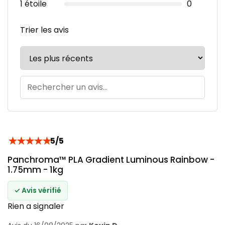
1 étoile
0
Trier les avis
★
★
★
★
★
5/5
Panchroma™ PLA Gradient Luminous Rainbow -
1.75mm - 1kg
✓ Avis vérifié
Rien a signaler