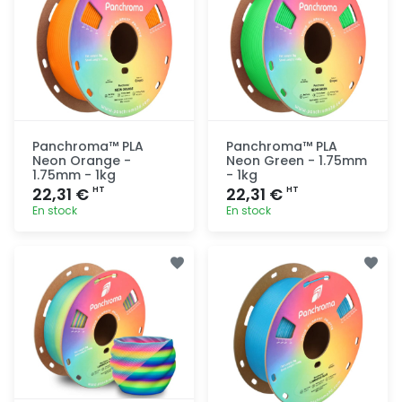
Panchroma™ PLA
Panchroma™ PLA
Neon Orange -
Neon Green - 1.75mm
1.75mm - 1kg
- 1kg
22,31 €
22,31 €
HT
HT
En stock
En stock
Ajout
Ajout
rapide
rapide