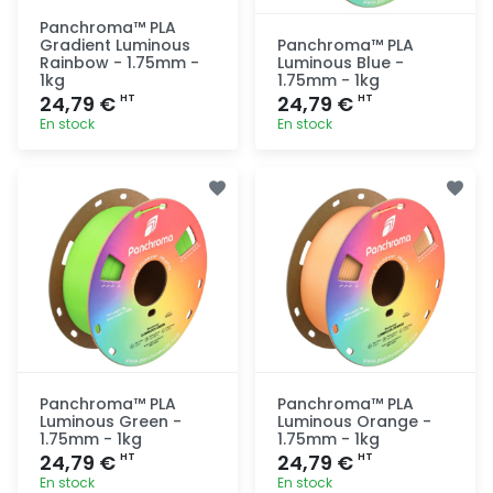
Panchroma™ PLA
Gradient Luminous
Panchroma™ PLA
Rainbow - 1.75mm -
Luminous Blue -
1kg
1.75mm - 1kg
24,79 €
24,79 €
HT
HT
En stock
En stock
Ajout
Ajout
rapide
rapide
Panchroma™ PLA
Panchroma™ PLA
Luminous Green -
Luminous Orange -
1.75mm - 1kg
1.75mm - 1kg
24,79 €
24,79 €
HT
HT
En stock
En stock