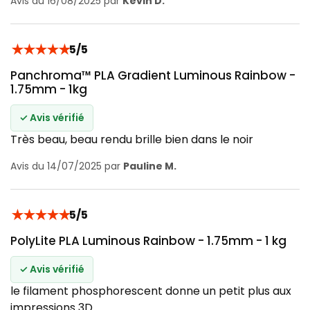
Avis du 16/08/2025 par
Kevin D.
★
★
★
★
★
5/5
Panchroma™ PLA Gradient Luminous Rainbow -
1.75mm - 1kg
✓ Avis vérifié
Très beau, beau rendu brille bien dans le noir
Avis du 14/07/2025 par
Pauline M.
★
★
★
★
★
5/5
PolyLite PLA Luminous Rainbow - 1.75mm - 1 kg
✓ Avis vérifié
le filament phosphorescent donne un petit plus aux
impressions 3D