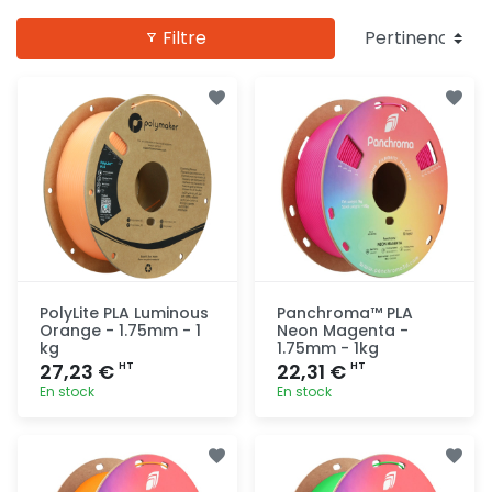
Filtre
PolyLite PLA Luminous
Panchroma™ PLA
Orange - 1.75mm - 1
Neon Magenta -
kg
1.75mm - 1kg
27,23 €
22,31 €
HT
HT
En stock
En stock
Ajout
Ajout
rapide
rapide