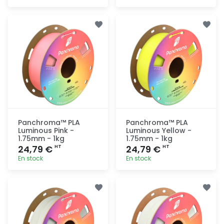
Ajout
Ajout
rapide
rapide
Panchroma™ PLA
Panchroma™ PLA
Luminous Pink -
Luminous Yellow -
1.75mm - 1kg
1.75mm - 1kg
24,79 €
24,79 €
HT
HT
En stock
En stock
Ajout
Ajout
rapide
rapide