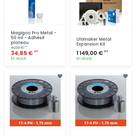
Magigoo Pro Metal -
50 ml - Adhésif
Ultimaker Metal
plateau
Expansion Kit
41,00 €
HT
34,85 €
1 149,00 €
HT
HT
En stock
En stock
Ajout
Ajout
rapide
rapide