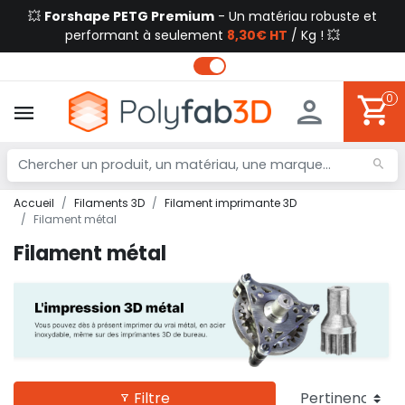
💥
Forshape PETG Premium
- Un matériau robuste et
performant à seulement
8,30€ HT
/ Kg ! 💥
0
Accueil
Filaments 3D
Filament imprimante 3D
Filament métal
Filament métal
Filtre