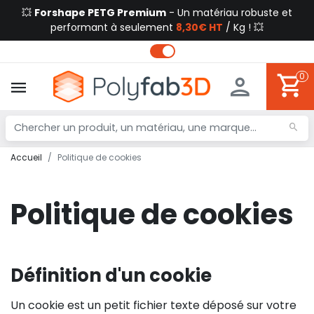
💥
Forshape PETG Premium
- Un matériau robuste et
performant à seulement
8,30€ HT
/ Kg ! 💥
0
Accueil
Politique de cookies
Politique de cookies
Définition d'un cookie
Un cookie est un petit fichier texte déposé sur votre