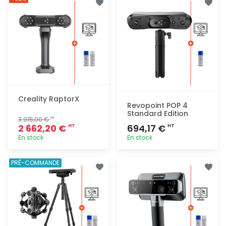
rapide
rapide
Creality RaptorX
Revopoint POP 4
Standard Edition
3 915,00 €
HT
2 662,20 €
694,17 €
HT
HT
En stock
En stock
Ajout
Ajout
PRÉ-COMMANDE
rapide
rapide