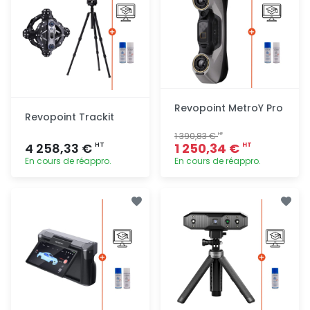
Revopoint MetroY Pro
Revopoint Trackit
1 390,83 €
HT
4 258,33 €
1 250,34 €
HT
HT
En cours de réappro.
En cours de réappro.
Ajout
Ajout
rapide
rapide