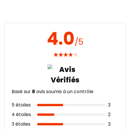
4.0
/5
★
★
★
★
★
Basé sur
8
avis soumis à un contrôle
5 étoiles
3
4 étoiles
2
3 étoiles
3