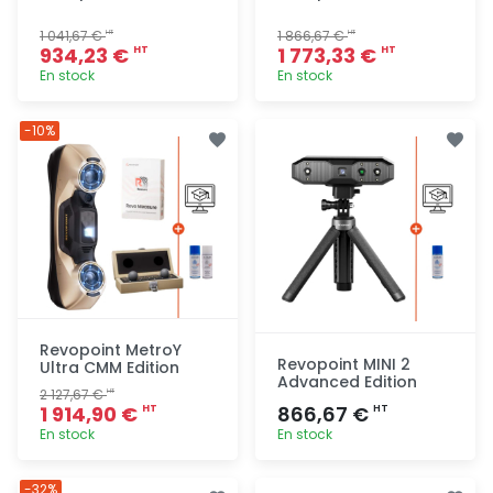
1 041,67 €
1 866,67 €
HT
HT
934,23 €
1 773,33 €
HT
HT
En stock
En stock
Ajout
Ajout
-10%
rapide
rapide
Revopoint MetroY
Revopoint MINI 2
Ultra CMM Edition
Advanced Edition
2 127,67 €
HT
1 914,90 €
866,67 €
HT
HT
En stock
En stock
Ajout
Ajout
-32%