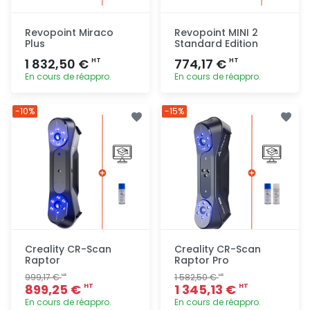
Revopoint Miraco
Revopoint MINI 2
Plus
Standard Edition
1 832,50 €
774,17 €
HT
HT
En cours de réappro.
En cours de réappro.
Ajout
Ajout
-10%
-15%
rapide
rapide
Creality CR-Scan
Creality CR-Scan
Raptor
Raptor Pro
999,17 €
1 582,50 €
HT
HT
899,25 €
1 345,13 €
HT
HT
En cours de réappro.
En cours de réappro.