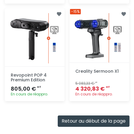
Ajout
Ajout
-15%
rapide
rapide
Creality Sermoon X1
Revopoint POP 4
Premium Edition
5 083,33 €
HT
805,00 €
4 320,83 €
HT
HT
En cours de réappro.
En cours de réappro.
Ajout
Ajout
rapide
rapide
Retour au début de la page