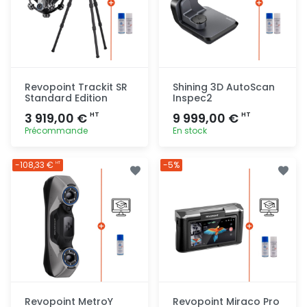
Revopoint Trackit SR
Shining 3D AutoScan
Standard Edition
Inspec2
3 919,00 €
9 999,00 €
HT
HT
Précommande
En stock
Ajout
Ajout
-108,33 €
-5%
HT
rapide
rapide
Revopoint MetroY
Revopoint Miraco Pro