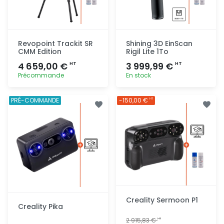
Revopoint Trackit SR
Shining 3D EinScan
CMM Edition
Rigil Lite 1To
4 659,00 €
3 999,99 €
HT
HT
Précommande
En stock
Ajout
Ajout
PRÉ-COMMANDE
-150,00 €
HT
rapide
rapide
Creality Sermoon P1
Creality Pika
2 915,83 €
HT