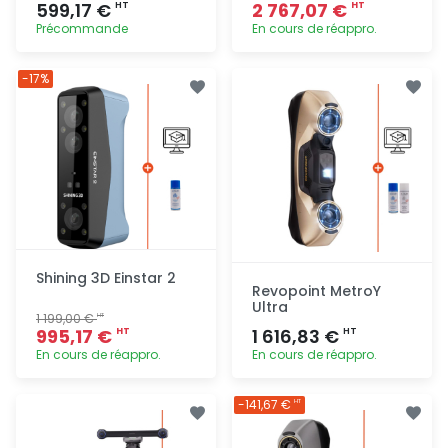
599,17 €
2 767,07 €
HT
HT
Précommande
En cours de réappro.
Ajout
Ajout
-17%
rapide
rapide
Shining 3D Einstar 2
Revopoint MetroY
Ultra
1 199,00 €
HT
995,17 €
1 616,83 €
HT
HT
En cours de réappro.
En cours de réappro.
Ajout
Ajout
-141,67 €
HT
rapide
rapide