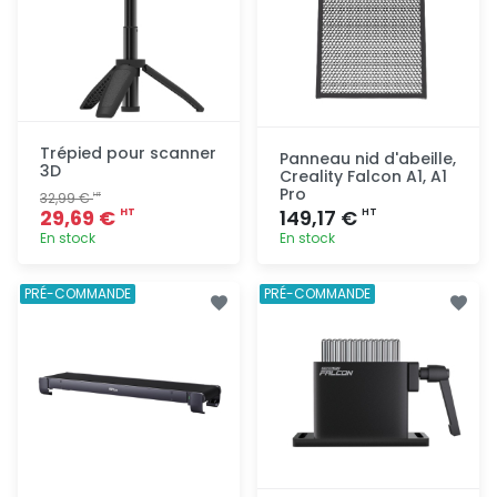
Trépied pour scanner
Panneau nid d'abeille,
3D
Creality Falcon A1, A1
Pro
32,99 €
HT
29,69 €
149,17 €
HT
HT
En stock
En stock
Ajout
Ajout
PRÉ-COMMANDE
PRÉ-COMMANDE
rapide
rapide