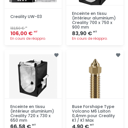
Enceinte en tissu
Creality UW-03
(intérieur aluminium)
Creality 700 x 750 x
900 mm
132,50 €
HT
106,00 €
83,90 €
HT
HT
En cours de réappro.
En cours de réappro.
Ajout
Ajout
rapide
rapide
Enceinte en tissu
Buse Forshape Type
(intérieur aluminium)
Volcano M6 Laiton
Creality 720 x 730 x
0,4mm pour Creality
650 mm
K1 / K1 Max
66,58 €
4,90 €
HT
HT