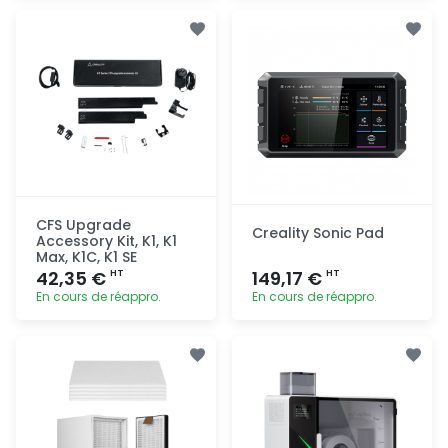
Ajout
Ajout
rapide
rapide
CFS Upgrade
Creality Sonic Pad
Accessory Kit, K1, K1
Max, K1C, K1 SE
42,35 €
149,17 €
HT
HT
En cours de réappro.
En cours de réappro.
Ajout
Ajout
rapide
rapide