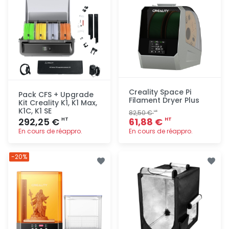
Creality Space Pi
Pack CFS + Upgrade
Filament Dryer Plus
Kit Creality K1, K1 Max,
K1C, K1 SE
82,50 €
HT
292,25 €
61,88 €
HT
HT
En cours de réappro.
En cours de réappro.
Ajout
Ajout
-20%
rapide
rapide