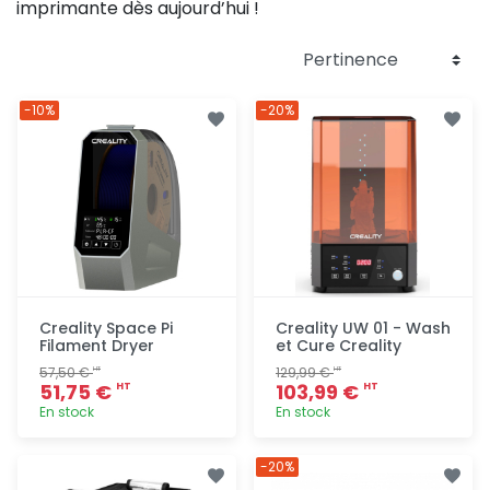
imprimante dès aujourd’hui !
-10%
-20%
Creality Space Pi
Creality UW 01 - Wash
Filament Dryer
et Cure Creality
57,50 €
129,99 €
HT
HT
51,75 €
103,99 €
HT
HT
En stock
En stock
Ajout
Ajout
-20%
rapide
rapide