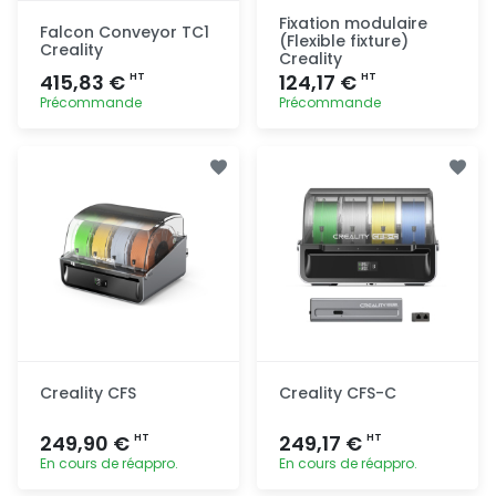
Fixation modulaire
Falcon Conveyor TC1
(Flexible fixture)
Creality
Creality
415,83 €
124,17 €
HT
HT
Précommande
Précommande
Ajout
Ajout
rapide
rapide
Creality CFS
Creality CFS-C
249,90 €
249,17 €
HT
HT
En cours de réappro.
En cours de réappro.