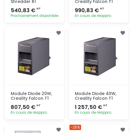
Shredder R1
Creality Falcon T1
540,83 €
990,83 €
HT
HT
Prochainement disponible
En cours de réappro.
Ajout
Ajout
rapide
rapide
Module Diode 20W,
Module Diode 40W,
Creality Falcon T1
Creality Falcon T1
807,50 €
1 257,50 €
HT
HT
En cours de réappro.
En cours de réappro.
Ajout
Ajout
-25%
rapide
rapide