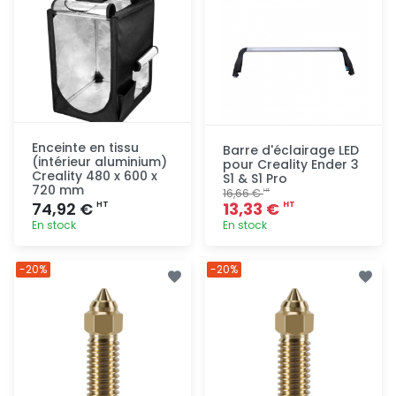
Enceinte en tissu
Barre d'éclairage LED
(intérieur aluminium)
pour Creality Ender 3
Creality 480 x 600 x
S1 & S1 Pro
720 mm
16,66 €
HT
74,92 €
13,33 €
HT
HT
En stock
En stock
Ajout
Ajout
-20%
-20%
rapide
rapide