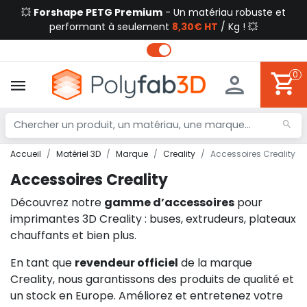
💥
Forshape PETG Premium
- Un matériau robuste et
performant à seulement
8,30€ HT
/ Kg ! 💥
0
Accueil
Matériel 3D
Marque
Creality
Accessoires Creality
Accessoires Creality
Découvrez notre
gamme d’accessoires
pour
imprimantes 3D Creality : buses, extrudeurs, plateaux
chauffants et bien plus.
En tant que
revendeur officiel
de la marque
Creality, nous garantissons des produits de qualité et
un stock en Europe. Améliorez et entretenez votre