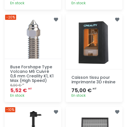
En stock
En stock
Ajout
Ajout
-20%
rapide
rapide
Buse Forshape Type
Volcano M6 Cuivré
0,6 mm Creality K1, K1
Caisson tissu pour
Max (High Speed)
imprimante 3D résine
6,90 €
HT
5,52 €
75,00 €
HT
HT
En stock
En stock
Ajout
Ajout
-10%
rapide
rapide