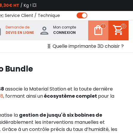
8,30€ HT
/ Kg ! 💥
✉️ Service Client / Technique
0
0
Demande de
Mon compte
DEVIS EN LIGNE
CONNEXION
🧬 Quelle imprimante 3D choisir ?
o Bundle
S8
associe la Material Station et la toute dernière
S8
, formant ainsi un
écosystème complet
pour la
atise la
gestion de jusqu'à six bobines de
nsidérablement les interventions manuelles et
. Grâce à un contrôle précis du taux d’humidité, les