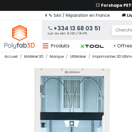
💥
Forshape PE
👨‍🔧 SAV / Réparation en France
🚚
Li
+334 13 68 03 51
Lun. au ven. 9-12h / 14-17h
Produits
⚡ Offres
Accueil
Matériel 3D
Marque
UltiMaker
Imprimantes 3D Ultim