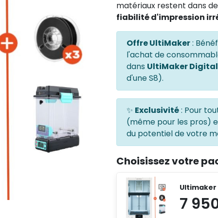
matériaux restent dans des
fiabilité d'impression i
Offre UltiMaker
: Béné
l'achat de consommable
dans
UltiMaker Digita
d'une S8).
✨
Exclusivité
: Pour tou
(même pour les pros) 
du potentiel de votre ma
Choisissez votre pa
Ultimaker