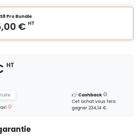
 S8 Pro Bundle
7 950,00 €
HT
€
HT
atuite
👉
Cashback
9 675,00 €
HT
Cet achat vous fera
tax!
gagner 234,14 €.
garantie