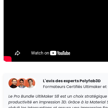
L'avis des experts Polyfab3D
Formateurs Certifiés Ultimaker et
Le Pro Bundle UltiMaker S8 est un choix stratégique
productivité en impression 3D. Grâce à la Material
réduit les interruptions et assure une impression fi