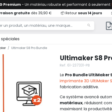
TG Premium
- Un matériau robuste et performant à seulement
vraison gratuite
dès 39,90 €
📦 Retour
sous 14 jours
 spéciales
aker
Ultimaker S8 Pro Bundle
Ultimaker S8 Pr
Ref. 61-237331-PB
Le
Pro Bundle UltiMaker 
imprimante 3D UltiMaker 
fabrication additive.
Ce système avancé autom
matériaux
, réduisant co
maximisant la productivité