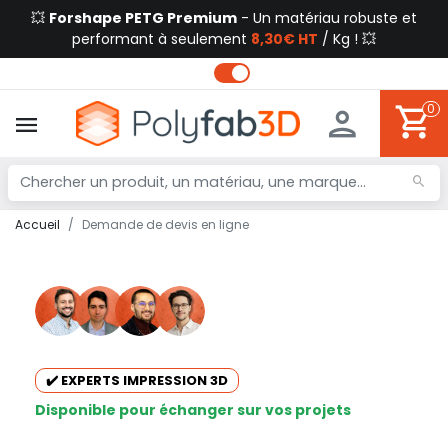
💥
Forshape PETG Premium
- Un matériau robuste et
performant à seulement
8,30€ HT
/ Kg ! 💥
0
Accueil
Demande de devis en ligne
✔️ EXPERTS IMPRESSION 3D
Disponible pour échanger sur vos projets