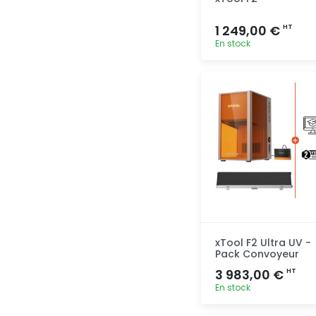
1 249,00 €
HT
En stock
Ajout
rapide
xTool F2 Ultra UV -
Pack Convoyeur
3 983,00 €
HT
En stock