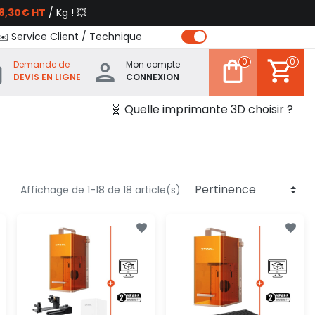
8,30€ HT
/ Kg ! 💥
✉️ Service Client / Technique
0
0
Demande de
Mon compte
DEVIS EN LIGNE
CONNEXION
🧬 Quelle imprimante 3D choisir ?
Affichage de 1-18 de 18 article(s)