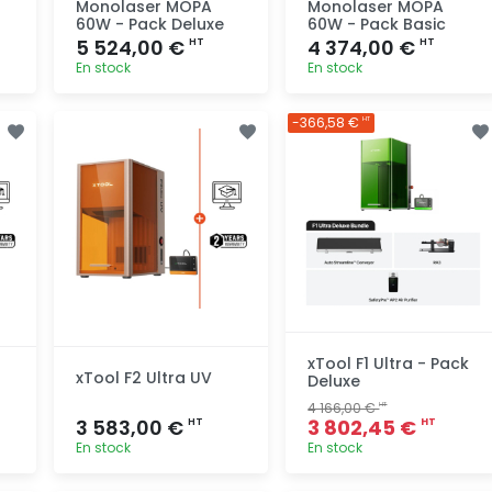
Monolaser MOPA
Monolaser MOPA
60W - Pack Deluxe
60W - Pack Basic
5 524,00 €
4 374,00 €
HT
HT
En stock
En stock
Ajout
Ajout
-366,58 €
HT
rapide
rapide
xTool F1 Ultra - Pack
xTool F2 Ultra UV
Deluxe
4 166,00 €
HT
3 583,00 €
3 802,45 €
HT
HT
En stock
En stock