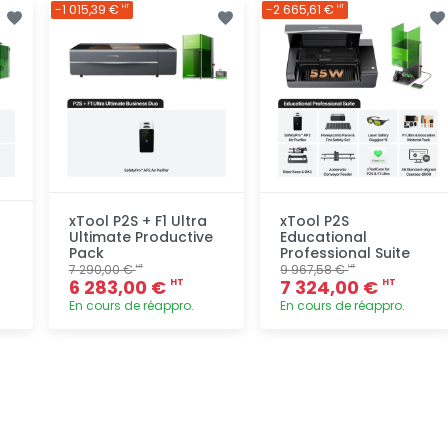
Ajout
Ajout
-1 015,39 €
-2 665,61 €
HT
HT
rapide
rapide
xTool P2S + F1 Ultra
xTool P2S
Ultimate Productive
Educational
Pack
Professional Suite
7 290,00 €
9 967,58 €
HT
HT
6 283,00 €
7 324,00 €
HT
HT
En cours de réappro.
En cours de réappro.
Ajout
Ajout
rapide
rapide