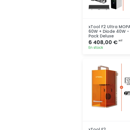
xTool F2 Ultra MOP
60W + Diode 40W -
Pack Deluxe
6 408,00 €
HT
En stock
Ajout
rapide
xTool F2