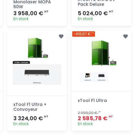
Monolaser MOPA
Pack Deluxe
60W
3 958,00 €
5 024,00 €
HT
HT
En stock
En stock
Ajout
Ajout
-416,67 €
HT
rapide
rapide
xTool F1 Ultra
xTool F1 Ultra +
Convoyeur
2 999,00 €
HT
3 324,00 €
2 585,78 €
HT
HT
En stock
En stock