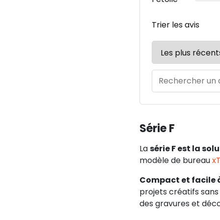
Trier les avis
Série F
La
série F est la sol
modèle de bureau
x
Compact et facile à
projets créatifs san
des gravures et déco