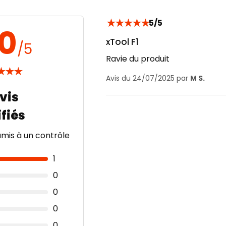
★
★
★
★
★
5/5
.0
xTool F1
/5
Ravie du produit
★
★
★
Avis du 24/07/2025 par
M S.
umis à un contrôle
1
0
0
0
0