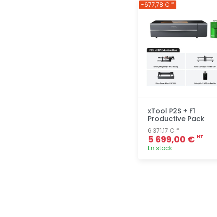
Ajout
-677,78 €
HT
rapide
xTool P2S + F1
Productive Pack
6 371,17 €
HT
5 699,00 €
HT
En stock
Ajout
rapide