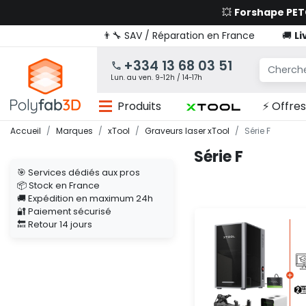
💥
Forshape PE
👨‍🔧 SAV / Réparation en France
🚚
Li
+334 13 68 03 51
Lun. au ven. 9-12h / 14-17h
Produits
⚡ Offres
Accueil
Marques
xTool
Graveurs laser xTool
Série F
Série F
🎯 Services dédiés aux pros
📦 Stock en France
🚚 Expédition en maximum 24h
🔐 Paiement sécurisé
🔙 Retour 14 jours