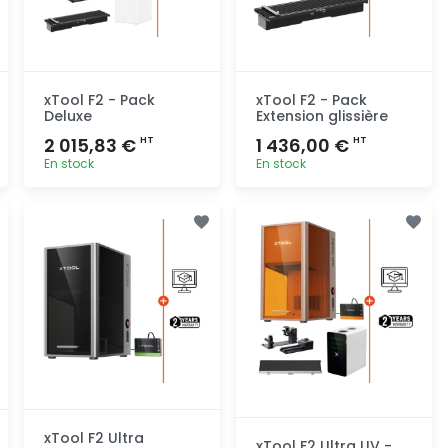
xTool F2 - Pack
xTool F2 - Pack
Deluxe
Extension glissière
2 015,83 €
1 436,00 €
HT
HT
En stock
En stock
Ajout
Ajout
rapide
rapide
xTool F2 Ultra
xTool F2 Ultra UV -