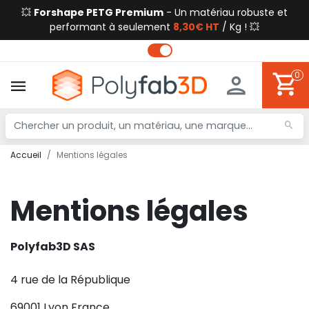
💥
Forshape PETG Premium
- Un matériau robuste et
performant à seulement
8,30€ HT
/ Kg ! 💥
0
Accueil
Mentions légales
Mentions légales
Polyfab3D SAS
4 rue de la République
69001 Lyon France