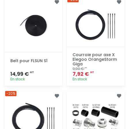
rapide
rapide
Courroie pour axe X
Elegoo OrangeStorm
Belt pour FLSUN S1
Giga
9,90 €
HT
14,99 €
7,92 €
HT
HT
En stock
En stock
Ajout
Ajout
-20%
rapide
rapide