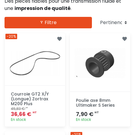
Des pièces fiables pour une transmission fluide et
une
impression de qualité
.
Filtre
-20%
Courroie GT2 X/Y
(Longue) Zortrax
Poulie axe 8mm
M200 Plus
Ultimaker S Series
45,83 €
HT
36,66 €
7,90 €
HT
HT
En stock
En stock
Ajout
Ajout
-20%