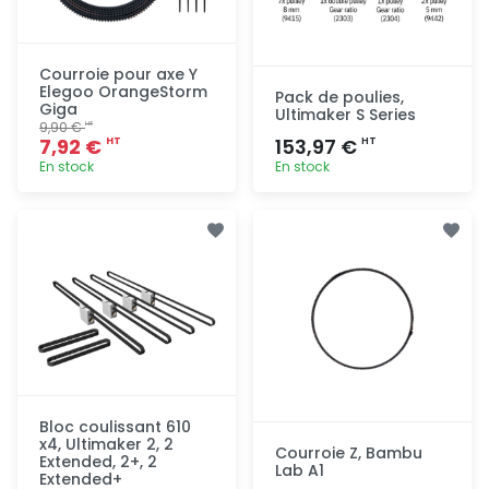
Courroie pour axe Y
Elegoo OrangeStorm
Pack de poulies,
Giga
Ultimaker S Series
9,90 €
HT
7,92 €
153,97 €
HT
HT
En stock
En stock
Ajout
Ajout
rapide
rapide
Bloc coulissant 610
x4, Ultimaker 2, 2
Courroie Z, Bambu
Extended, 2+, 2
Lab A1
Extended+