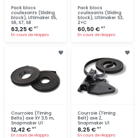
Pack blocs
Pack blocs
coulissants (Sliding
coulissants (Sliding
block), Ultimaker S5,
block), Ultimaker S3,
S6, S7, S8
2+C
63,25 €
60,50 €
HT
HT
En cours de réappro.
En cours de réappro.
Ajout
Ajout
rapide
rapide
Courroies (Timing
Courroie (Timing
Belts) axe XY 3,5 m,
Belt) axe Z,
Snapmaker U1
Snapmaker U1
12,42 €
8,25 €
HT
HT
En cours de réappro.
En cours de réappro.