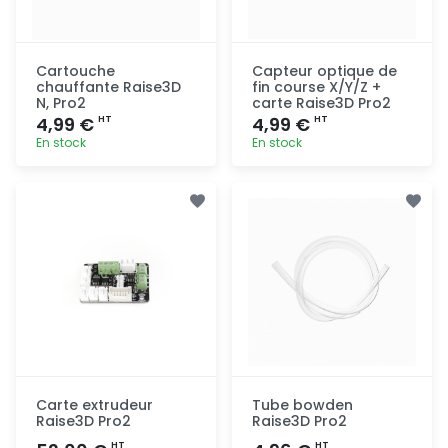
Cartouche
Capteur optique de
chauffante Raise3D
fin course X/Y/Z +
N, Pro2
carte Raise3D Pro2
4,99 €
4,99 €
HT
HT
En stock
En stock
Ajout
Ajout
rapide
rapide
Carte extrudeur
Tube bowden
Raise3D Pro2
Raise3D Pro2
HT
HT