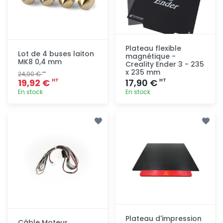
Plateau flexible
Lot de 4 buses laiton
magnétique -
MK8 0,4 mm
Creality Ender 3 - 235
x 235 mm
24,90 €
HT
19,92 €
17,90 €
HT
HT
En stock
En stock
Ajout
Ajout
rapide
rapide
Plateau d'impression
Câble Moteur