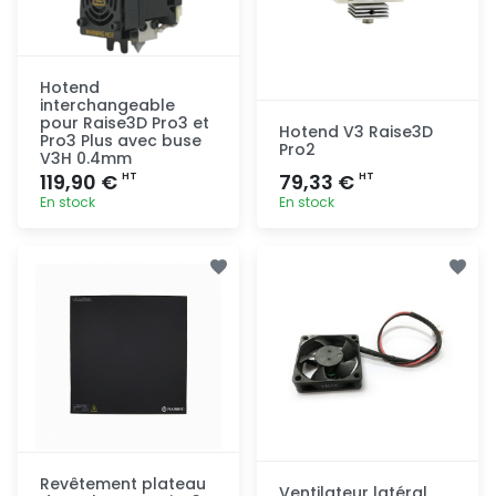
Hotend
interchangeable
pour Raise3D Pro3 et
Hotend V3 Raise3D
Pro3 Plus avec buse
Pro2
V3H 0.4mm
119,90 €
79,33 €
HT
HT
En stock
En stock
Ajout
Ajout
rapide
rapide
Revêtement plateau
Ventilateur latéral