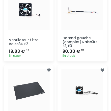
Hotend gauche
Ventilateur filtre
(complet) Raise3D
Raise3D E2
E2, E3
19,83 €
90,00 €
HT
HT
En stock
En stock
Ajout
Ajout
rapide
rapide