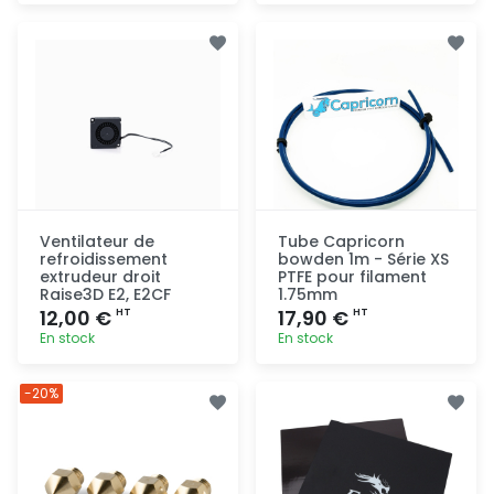
Ajout
Ajout
rapide
rapide
Ventilateur de
Tube Capricorn
refroidissement
bowden 1m - Série XS
extrudeur droit
PTFE pour filament
Raise3D E2, E2CF
1.75mm
12,00 €
17,90 €
HT
HT
En stock
En stock
Ajout
Ajout
-20%
rapide
rapide