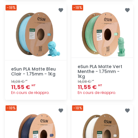
Ajout
Ajout
-18%
-18%
rapide
rapide
eSun PLA Matte Vert
eSun PLA Matte Bleu
Menthe - 1.75mm -
Clair - 1.75mm - 1Kg
1Kg
14,08 €
14,08 €
HT
HT
11,55 €
11,55 €
HT
HT
En cours de réappro.
En cours de réappro.
Ajout
Ajout
-18%
-18%
rapide
rapide