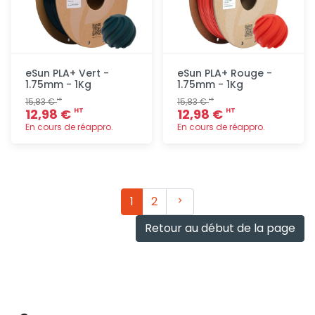
eSun PLA+ Vert -
eSun PLA+ Rouge -
1.75mm - 1Kg
1.75mm - 1Kg
15,83 €
15,83 €
HT
HT
12,98 €
12,98 €
HT
HT
En cours de réappro.
En cours de réappro.
Ajout
Ajout
rapide
rapide
Suivant
1
2
Retour au début de la page