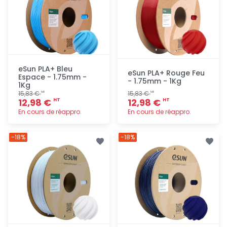
eSun PLA+ Bleu
eSun PLA+ Rouge Feu
Espace - 1.75mm -
- 1.75mm - 1Kg
1Kg
15,83 €
15,83 €
HT
HT
12,98 €
12,98 €
HT
HT
En cours de réappro.
En cours de réappro.
Ajout
Ajout
-18%
-18%
rapide
rapide