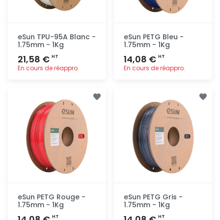
eSun TPU-95A Blanc -
eSun PETG Bleu -
1.75mm - 1Kg
1.75mm - 1Kg
21,58 €
14,08 €
HT
HT
En cours de réappro.
En cours de réappro.
Ajout
Ajout
rapide
rapide
eSun PETG Rouge -
eSun PETG Gris -
1.75mm - 1Kg
1.75mm - 1Kg
14,08 €
14,08 €
HT
HT