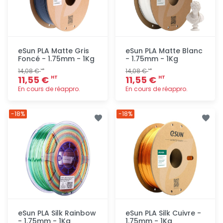
eSun PLA Matte Gris
eSun PLA Matte Blanc
Foncé - 1.75mm - 1Kg
- 1.75mm - 1Kg
14,08 €
14,08 €
HT
HT
11,55 €
11,55 €
HT
HT
En cours de réappro.
En cours de réappro.
Ajout
Ajout
-18%
-18%
rapide
rapide
eSun PLA Silk Rainbow
eSun PLA Silk Cuivre -
- 1.75mm - 1Kg
1.75mm - 1Kg