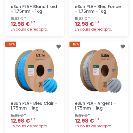
eSun PLA+ Blanc froid
eSun PLA+ Bleu Foncé
- 1.75mm - 1Kg
- 1.75mm - 1Kg
15,83 €
15,83 €
HT
HT
12,98 €
12,98 €
HT
HT
En cours de réappro.
En cours de réappro.
Ajout
Ajout
-18%
-18%
rapide
rapide
eSun PLA+ Bleu Clair -
eSun PLA+ Argent -
1.75mm - 1Kg
1.75mm - 1Kg
15,83 €
15,83 €
HT
HT
12,98 €
12,98 €
HT
HT
En cours de réappro.
En cours de réappro.