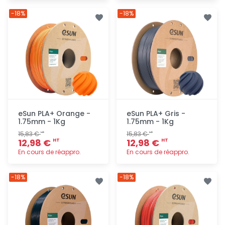
Ajout
Ajout
-18%
-18%
rapide
rapide
eSun PLA+ Orange -
eSun PLA+ Gris -
1.75mm - 1Kg
1.75mm - 1Kg
15,83 €
15,83 €
HT
HT
12,98 €
12,98 €
HT
HT
En cours de réappro.
En cours de réappro.
Ajout
Ajout
-18%
-18%
rapide
rapide