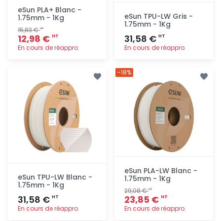
eSun PLA+ Blanc -
eSun TPU-LW Gris -
1.75mm - 1Kg
1.75mm - 1Kg
15,83 €
HT
12,98 €
31,58 €
HT
HT
En cours de réappro.
En cours de réappro.
Ajout
Ajout
-18%
rapide
rapide
eSun PLA-LW Blanc -
eSun TPU-LW Blanc -
1.75mm - 1Kg
1.75mm - 1Kg
29,08 €
HT
31,58 €
23,85 €
HT
HT
En cours de réappro.
En cours de réappro.