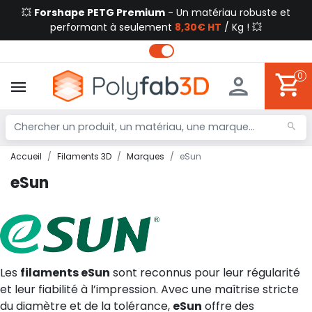
💥
Forshape PETG Premium
- Un matériau robuste et
performant à seulement
8,30€ HT
/ Kg ! 💥
0
Accueil
Filaments 3D
Marques
eSun
eSun
Les
filaments eSun
sont reconnus pour leur régularité
et leur fiabilité à l’impression. Avec une maîtrise stricte
du diamètre et de la tolérance,
eSun
offre des