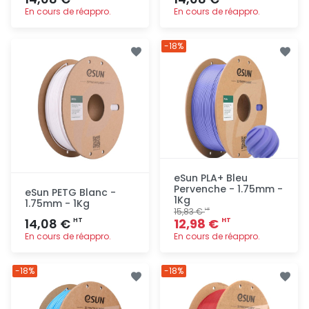
En cours de réappro.
En cours de réappro.
Ajout
Ajout
-18%
rapide
rapide
eSun PLA+ Bleu
Pervenche - 1.75mm -
eSun PETG Blanc -
1Kg
1.75mm - 1Kg
15,83 €
HT
14,08 €
12,98 €
HT
HT
En cours de réappro.
En cours de réappro.
Ajout
Ajout
-18%
-18%
rapide
rapide