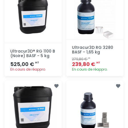
Ultracur3D RG 3280
Ultracur3D® RG 1100 B
BASF - 1,65 kg
(Noire) BASF - 5 kg
279,80 €
HT
525,00 €
239,80 €
HT
HT
En cours de réappro.
En cours de réappro.
Ajout
Ajout
rapide
rapide