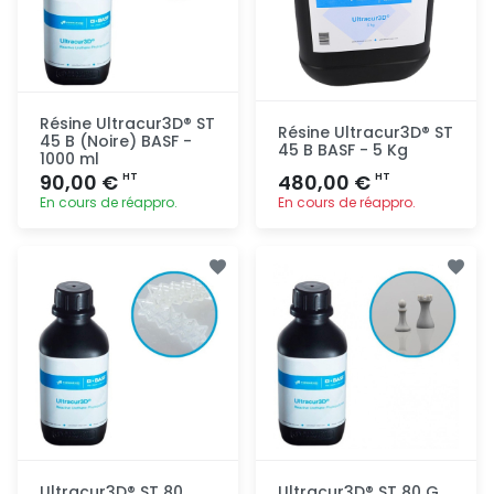
Résine Ultracur3D® ST
Résine Ultracur3D® ST
45 B (Noire) BASF -
45 B BASF - 5 Kg
1000 ml
90,00 €
480,00 €
HT
HT
En cours de réappro.
En cours de réappro.
Ajout
Ajout
rapide
rapide
Ultracur3D® ST 80
Ultracur3D® ST 80 G