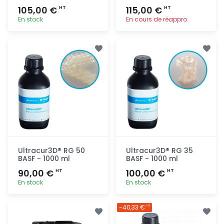
105,00 €
115,00 €
HT
HT
En stock
En cours de réappro.
Ajout
Ajout
rapide
rapide
Ultracur3D® RG 50
Ultracur3D® RG 35
BASF - 1000 ml
BASF - 1000 ml
90,00 €
100,00 €
HT
HT
En stock
En stock
Ajout
Ajout
-40,33 €
HT
rapide
rapide