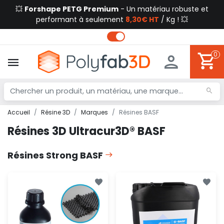
💥
Forshape PETG Premium
- Un matériau robuste et
performant à seulement
8,30€ HT
/ Kg ! 💥
0
Accueil
Résine 3D
Marques
Résines BASF
Résines 3D Ultracur3D® BASF
Résines Strong BASF