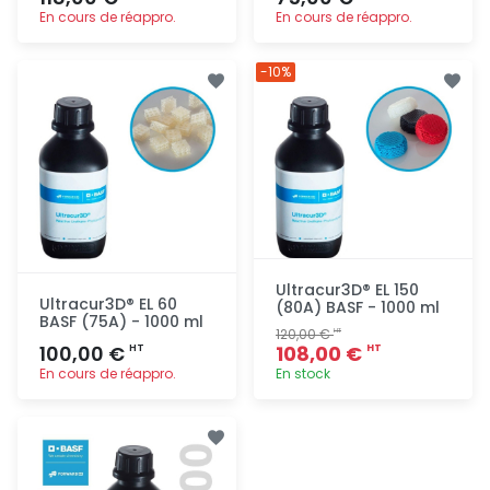
En cours de réappro.
En cours de réappro.
Ajout
Ajout
-10%
rapide
rapide
Ultracur3D® EL 150
Ultracur3D® EL 60
(80A) BASF - 1000 ml
BASF (75A) - 1000 ml
120,00 €
HT
100,00 €
108,00 €
HT
HT
En cours de réappro.
En stock
Ajout
Ajout
rapide
rapide