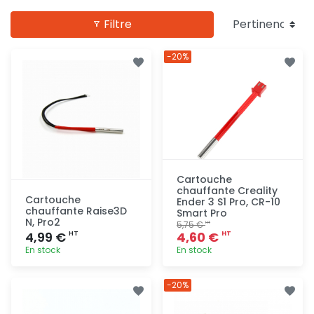
Filtre
-20%
Cartouche
chauffante Creality
Cartouche
Ender 3 S1 Pro, CR-10
chauffante Raise3D
Smart Pro
N, Pro2
5,75 €
HT
4,99 €
4,60 €
HT
HT
En stock
En stock
Ajout
Ajout
-20%
rapide
rapide