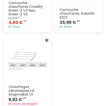
Cartouche
chauffante Creality
Cartouche
Ender-3 V2 Neo,
chauffante, Raise3D
Ender-3 V2
E2CF
5,75 €
HT
4,60 €
35,99 €
HT
HT
En stock
En stock
Ajout
Ajout
rapide
rapide
Chauffages
céramiques x4,
Snapmaker U1
9,92 €
HT
En cours de réappro.