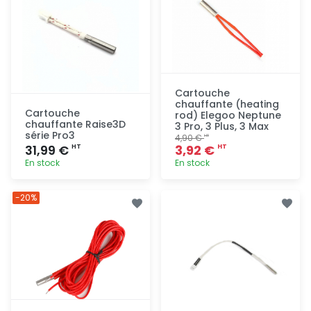
Cartouche
chauffante (heating
Cartouche
rod) Elegoo Neptune
chauffante Raise3D
3 Pro, 3 Plus, 3 Max
série Pro3
4,90 €
HT
31,99 €
3,92 €
HT
HT
En stock
En stock
Ajout
Ajout
-20%
rapide
rapide