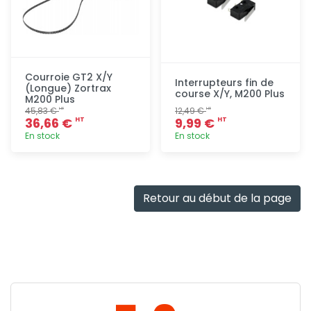
Courroie GT2 X/Y
Interrupteurs fin de
(Longue) Zortrax
course X/Y, M200 Plus
M200 Plus
45,83 €
12,49 €
HT
HT
36,66 €
9,99 €
HT
HT
En stock
En stock
Ajout
Ajout
rapide
rapide
Retour au début de la page