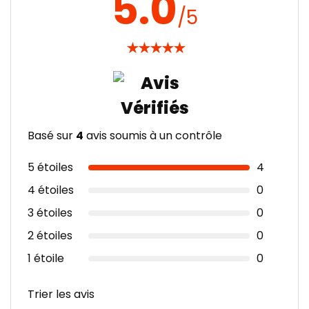
5.0
/5
★
★
★
★
★
Basé sur
4
avis soumis à un contrôle
5 étoiles
4
4 étoiles
0
3 étoiles
0
2 étoiles
0
1 étoile
0
Trier les avis