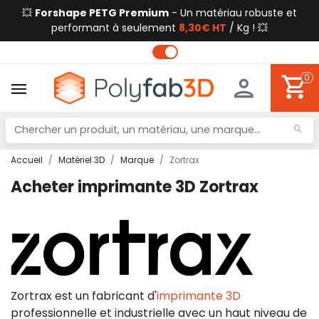
💥
Forshape PETG Premium
- Un matériau robuste et
performant à seulement
8,30€ HT
/ Kg ! 💥
0
Accueil
Matériel 3D
Marque
Zortrax
Acheter imprimante 3D Zortrax
Zortrax est un fabricant d'
imprimante 3D
professionnelle et industrielle avec un haut niveau de