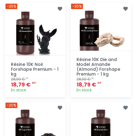
-35%
-35%
Résine 10K Die and
Résine 10K Noir
Model Amande
Forshape Premium - 1
(Almond) Forshape
kg
Premium - 1 kg
28,90 €
28,90 €
HT
HT
18,79 €
18,79 €
HT
HT
En stock
En stock
Ajout
Ajout
-20%
rapide
rapide