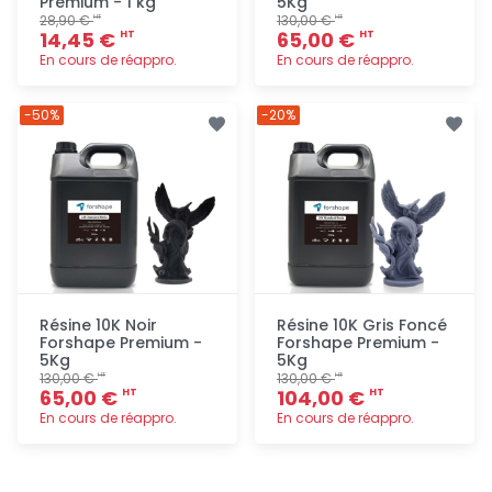
Premium - 1 kg
5Kg
28,90 €
130,00 €
HT
HT
14,45 €
65,00 €
HT
HT
En cours de réappro.
En cours de réappro.
Ajout
Ajout
-50%
-20%
rapide
rapide
Résine 10K Noir
Résine 10K Gris Foncé
Forshape Premium -
Forshape Premium -
5Kg
5Kg
130,00 €
130,00 €
HT
HT
65,00 €
104,00 €
HT
HT
En cours de réappro.
En cours de réappro.
Ajout
Ajout
rapide
rapide