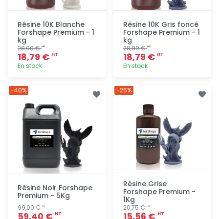
Résine 10K Blanche
Résine 10K Gris foncé
Forshape Premium - 1
Forshape Premium - 1
kg
kg
28,90 €
28,90 €
HT
HT
18,79 €
18,79 €
HT
HT
En stock
En stock
Ajout
Ajout
-40%
-25%
rapide
rapide
Résine Grise
Résine Noir Forshape
Forshape Premium -
Premium - 5Kg
1Kg
99,00 €
20,75 €
HT
HT
59,40 €
15,56 €
HT
HT