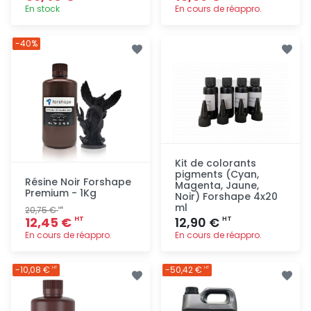
En stock
En cours de réappro.
Ajout
Ajout
-40%
rapide
rapide
Kit de colorants
pigments (Cyan,
Résine Noir Forshape
Magenta, Jaune,
Premium - 1Kg
Noir) Forshape 4x20
ml
20,75 €
HT
12,45 €
12,90 €
HT
HT
En cours de réappro.
En cours de réappro.
Ajout
Ajout
-10,08 €
-50,42 €
HT
HT
rapide
rapide