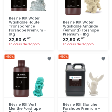
Résine 10K Water
Washable Haute
Résine 10K Water
Transparence
Washable Amande
Forshape Premium -
(Almond) Forshape
1Kg
Premium - 1Kg
32,90 €
32,90 €
HT
HT
En cours de réappro.
En cours de réappro.
Ajout
Ajout
-50%
-50%
rapide
rapide
Résine 10K Vert
Résine 10K Blanche
Menthe Forshape
Forshape Premium -