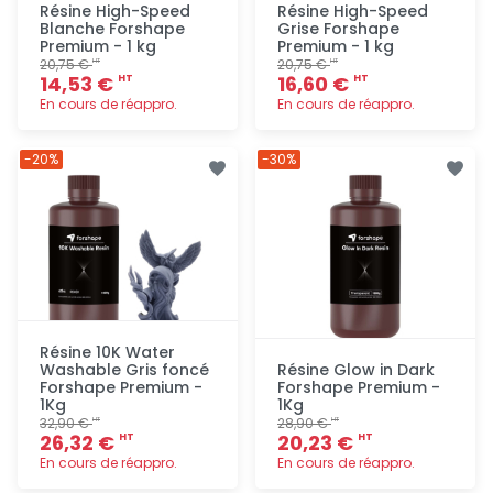
Résine High-Speed
Résine High-Speed
Blanche Forshape
Grise Forshape
Premium - 1 kg
Premium - 1 kg
20,75 €
20,75 €
HT
HT
14,53 €
16,60 €
HT
HT
En cours de réappro.
En cours de réappro.
Ajout
Ajout
-20%
-30%
rapide
rapide
Résine 10K Water
Washable Gris foncé
Résine Glow in Dark
Forshape Premium -
Forshape Premium -
1Kg
1Kg
32,90 €
28,90 €
HT
HT
26,32 €
20,23 €
HT
HT
En cours de réappro.
En cours de réappro.