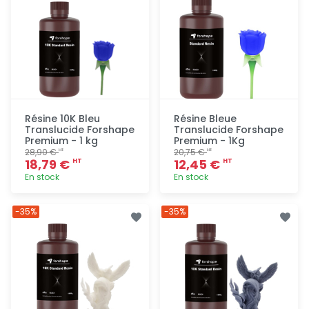
Résine 10K Bleu
Résine Bleue
Translucide Forshape
Translucide Forshape
Premium - 1 kg
Premium - 1Kg
28,90 €
20,75 €
HT
HT
18,79 €
12,45 €
HT
HT
En stock
En stock
Ajout
Ajout
-35%
-35%
rapide
rapide