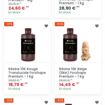
Premium - 1kg
Premium - 1 kg
30,75 €
HT
24,60 €
28,90 €
HT
HT
En stock
En stock
Ajout
Ajout
-35%
-50%
rapide
rapide
Résine 10K Rouge
Résine 10K Beige
Translucide Forshape
(Skin) Forshape
Premium - 1 kg
Premium - 1 kg
28,90 €
28,90 €
HT
HT
18,79 €
14,45 €
HT
HT
En stock
En stock
Ajout
Ajout
-35%
-40%
rapide
rapide