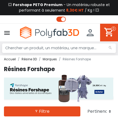
💥
Forshape PETG Premium
- Un matériau robuste et
performant à seulement
8,30€ HT
/ Kg ! 💥
0
Accueil
Résine 3D
Marques
Résines Forshape
Résines Forshape
Filtre