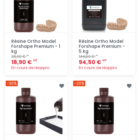
Résine Ortho Model
Résine Ortho Model
Forshape Premium - 1
Forshape Premium -
kg
5 kg
28,90 €
144,50 €
HT
HT
18,90 €
94,50 €
HT
HT
En cours de réappro.
En cours de réappro.
Ajout
Ajout
-30%
-20%
rapide
rapide