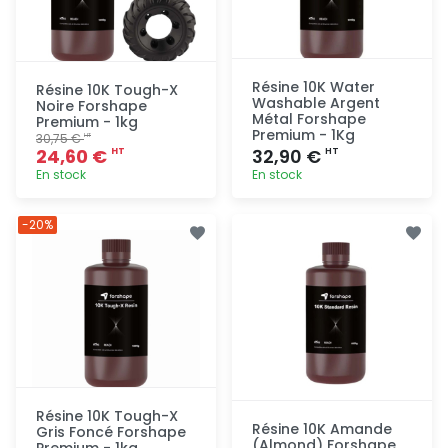
Résine 10K Water
Résine 10K Tough-X
Washable Argent
Noire Forshape
Métal Forshape
Premium - 1kg
Premium - 1Kg
30,75 €
HT
24,60 €
32,90 €
HT
HT
En stock
En stock
Ajout
Ajout
-20%
rapide
rapide
Résine 10K Tough-X
Résine 10K Amande
Gris Foncé Forshape
(Almond) Forshape