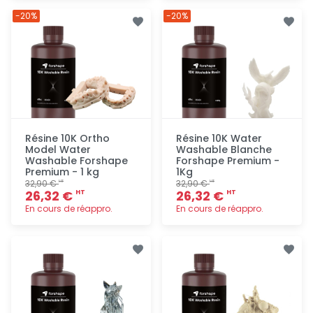
Ajout
Ajout
-20%
-20%
rapide
rapide
Résine 10K Ortho
Résine 10K Water
Model Water
Washable Blanche
Washable Forshape
Forshape Premium -
Premium - 1 kg
1Kg
32,90 €
32,90 €
HT
HT
26,32 €
26,32 €
HT
HT
En cours de réappro.
En cours de réappro.
Ajout
Ajout
rapide
rapide