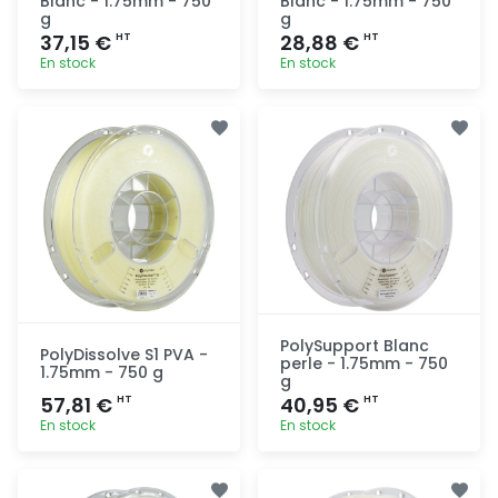
Blanc - 1.75mm - 750
Blanc - 1.75mm - 750
g
g
37,15 €
28,88 €
HT
HT
En stock
En stock
Ajout
Ajout
rapide
rapide
PolySupport Blanc
PolyDissolve S1 PVA -
perle - 1.75mm - 750
1.75mm - 750 g
g
57,81 €
40,95 €
HT
HT
En stock
En stock
Ajout
Ajout
rapide
rapide