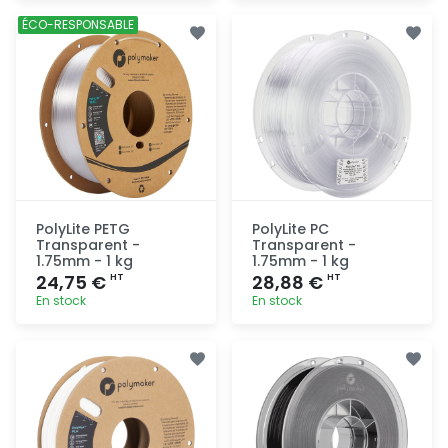
Ajout
Ajout
ÉCO-RESPONSABLE
rapide
rapide
PolyLite PETG
PolyLite PC
Transparent -
Transparent -
1.75mm - 1 kg
1.75mm - 1 kg
24,75 €
28,88 €
HT
HT
En stock
En stock
Ajout
Ajout
rapide
rapide