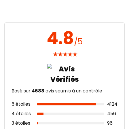
4.8
/5
★
★
★
★
★
Basé sur
4688
avis soumis à un contrôle
5 étoiles
4124
4 étoiles
456
3 étoiles
96