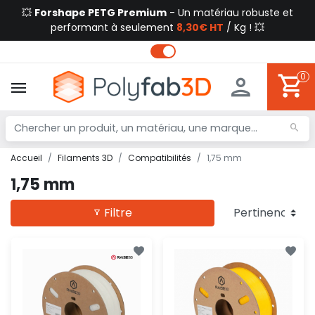
💥
Forshape PETG Premium
- Un matériau robuste et
performant à seulement
8,30€ HT
/ Kg ! 💥
0
Accueil
Filaments 3D
Compatibilités
1,75 mm
1,75 mm
Filtre