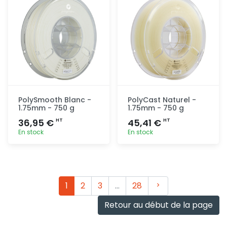
PolySmooth Blanc -
PolyCast Naturel -
1.75mm - 750 g
1.75mm - 750 g
36,95 €
45,41 €
HT
HT
En stock
En stock
Ajout
Ajout
rapide
rapide
Suivant
1
2
3
…
28
Retour au début de la page