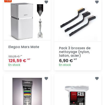
-5%
rapide
rapide
Elegoo Mars Mate
Pack 3 brosses de
nettoyage (nylon,
laiton, acier)
133,25 €
HT
126,59 €
6,90 €
HT
HT
En stock
En stock
Ajout
Ajout
rapide
rapide