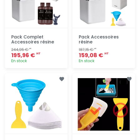
Pack Complet
Pack Accessoires
Accessoires résine
résine
244,95 €
187,15 €
HT
HT
195,96 €
159,08 €
HT
HT
En stock
En stock
Ajout
Ajout
rapide
rapide