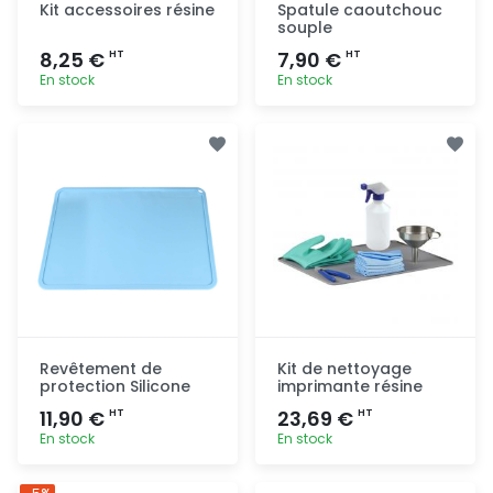
Kit accessoires résine
Spatule caoutchouc
souple
8,25 €
7,90 €
HT
HT
En stock
En stock
Ajout
Ajout
rapide
rapide
Revêtement de
Kit de nettoyage
protection Silicone
imprimante résine
11,90 €
23,69 €
HT
HT
En stock
En stock
Ajout
Ajout