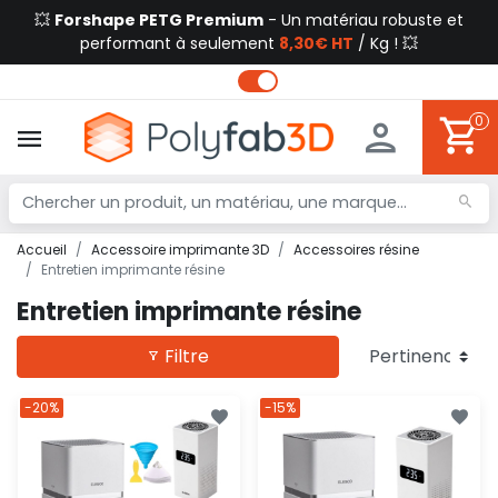
💥
Forshape PETG Premium
- Un matériau robuste et
performant à seulement
8,30€ HT
/ Kg ! 💥
0
Accueil
Accessoire imprimante 3D
Accessoires résine
Entretien imprimante résine
Entretien imprimante résine
Filtre
-20%
-15%