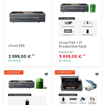
xTool P2S + F1
xTool P2S
Productive Pack
6 371,17 €
HT
2 999,00 €
5 699,00 €
HT
HT
En stock
En stock
Ajout
Ajout
-1 015,39 €
-2 050,19 €
HT
HT
rapide
rapide