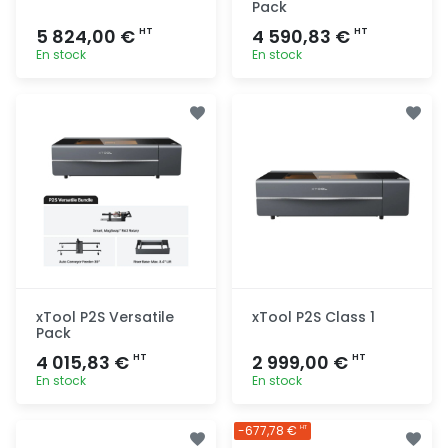
Pack
5 824,00 €
4 590,83 €
HT
HT
En stock
En stock
Ajout
Ajout
rapide
rapide
xTool P2S Versatile
xTool P2S Class 1
Pack
4 015,83 €
2 999,00 €
HT
HT
En stock
En stock
Ajout
Ajout
-677,78 €
HT
rapide
rapide