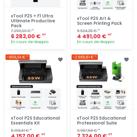
xTool P2S + F1 Ultra
xTool P2S Art &
Ultimate Productive
Screen Printing Pack
Pack
7 290,00 €
6 524,25 €
HT
HT
6 283,00 €
4 491,00 €
HT
HT
En cours de réappro.
En cours de réappro.
Ajout
Ajout
-959,34 €
-2 665,61 €
HT
HT
rapide
rapide
xTool P2S Educational
xTool P2S Educational
Essentials Kit
Professional Suite
5 108,41 €
9 967,58 €
HT
HT
4 157,00 €
7 324,00 €
HT
HT