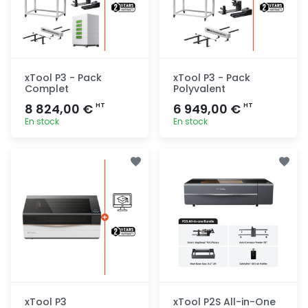
xTool P3 - Pack
xTool P3 - Pack
Complet
Polyvalent
8 824,00 €
6 949,00 €
HT
HT
En stock
En stock
Ajout
Ajout
rapide
rapide
xTool P3
xTool P2S All-in-One