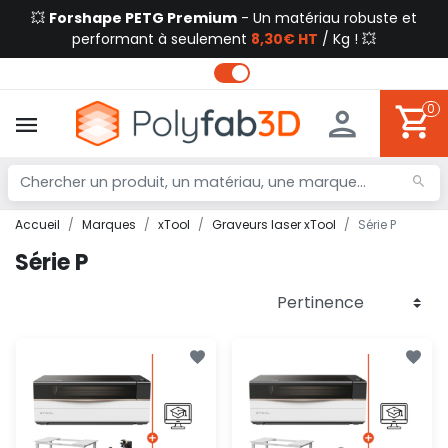
💥
Forshape PETG Premium
- Un matériau robuste et
performant à seulement
8,30€ HT
/ Kg ! 💥
0
Accueil
Marques
xTool
Graveurs laser xTool
Série P
Série P