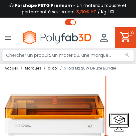
💥
Forshape PETG Premium
- Un matériau robuste et
performant à seulement
8,30€ HT
/ Kg ! 💥
0
Accueil
Marques
xTool
xTool M2 20W Deluxe Bundle