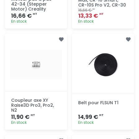
42-34 (Stepper
CR-10S Pro V2, CR-30
Motor) Creality
16,66 €
HT
16,66 €
13,33 €
HT
HT
En stock
En stock
Ajout
Ajout
rapide
rapide
Coupleur axe XY
Belt pour FLSUN T1
Raise3D Pro3, Pro2,
N2
11,90 €
14,99 €
HT
HT
En stock
En stock
Ajout
Ajout