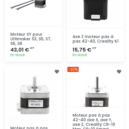
Moteur XY pour
Axe Z moteur pas à
Ultimaker S3, S5, S7,
pas 42-40, Creality K1
S6, S8
43,01 €
15,75 €
HT
HT
En stock
En stock
Ajout
Ajout
-20%
rapide
rapide
Moteur pas à pas
42-40 axe X, axe Y,
axe Z, Creality CR-10
Moteur pas à pas
Max, CR-10 Smart,