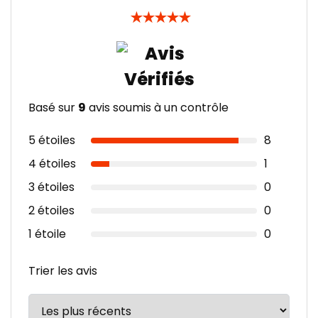
★
★
★
★
★
Basé sur
9
avis soumis à un contrôle
5 étoiles
8
4 étoiles
1
3 étoiles
0
2 étoiles
0
1 étoile
0
Trier les avis