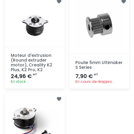
rapide
rapide
Moteur d'extrusion
(Round extruder
Poulie 5mm Ultimaker
motor), Creality K2
S Series
Plus, K2 Pro, K2
24,96 €
7,90 €
HT
HT
En stock
En cours de réappro.
Ajout
Ajout
rapide
rapide