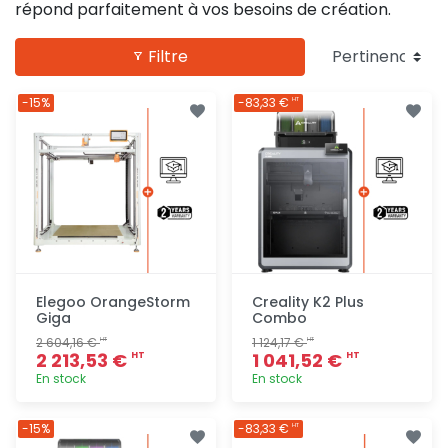
répond parfaitement à vos besoins de création.
Filtre
-15%
-83,33 €
HT
Elegoo OrangeStorm
Creality K2 Plus
Giga
Combo
2 604,16 €
1 124,17 €
HT
HT
2 213,53 €
1 041,52 €
HT
HT
En stock
En stock
Ajout
Ajout
-15%
-83,33 €
HT
rapide
rapide