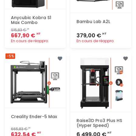
Anycubic Kobra S1
Bambu Lab A2L
Max Combo
915,83 €
HT
667,90 €
379,00 €
HT
HT
En cours de réappro.
En cours de réappro.
Ajout
Ajout
-5%
rapide
rapide
Creality Ender-5 Max
Raise3D Pro3 Plus HS
(Hyper Speed)
665,83 €
HT
632,54 €
6 499,00 €
HT
HT