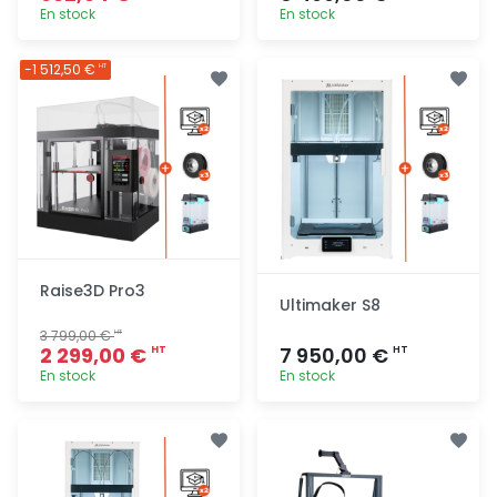
En stock
En stock
Ajout
Ajout
-1 512,50 €
HT
rapide
rapide
Raise3D Pro3
Ultimaker S8
3 799,00 €
HT
2 299,00 €
7 950,00 €
HT
HT
En stock
En stock
Ajout
Ajout
rapide
rapide