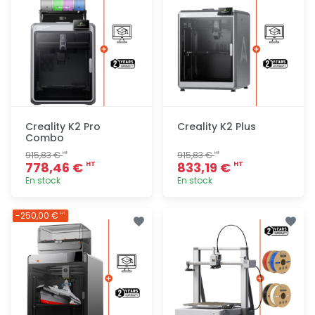
Creality K2 Pro
Creality K2 Plus
Combo
915,83 €
915,83 €
HT
HT
778,46 €
833,19 €
HT
HT
En stock
En stock
Ajout
Ajout
-250,00 €
HT
rapide
rapide