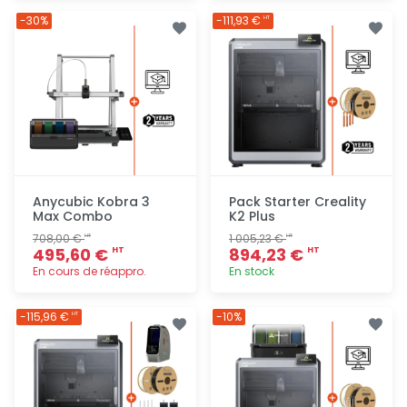
Ajout
Ajout
-30%
-111,93 €
HT
rapide
rapide
Anycubic Kobra 3
Pack Starter Creality
Max Combo
K2 Plus
708,00 €
1 005,23 €
HT
HT
495,60 €
894,23 €
HT
HT
En cours de réappro.
En stock
Ajout
Ajout
-115,96 €
-10%
HT
rapide
rapide