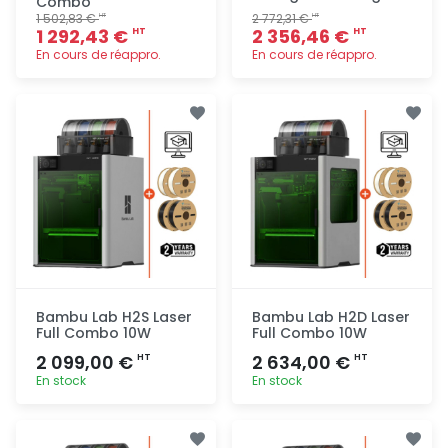
Combo
1 502,83 €
2 772,31 €
HT
HT
1 292,43 €
2 356,46 €
HT
HT
En cours de réappro.
En cours de réappro.
Ajout
Ajout
rapide
rapide
Bambu Lab H2S Laser
Bambu Lab H2D Laser
Full Combo 10W
Full Combo 10W
2 099,00 €
2 634,00 €
HT
HT
En stock
En stock
Ajout
Ajout
rapide
rapide