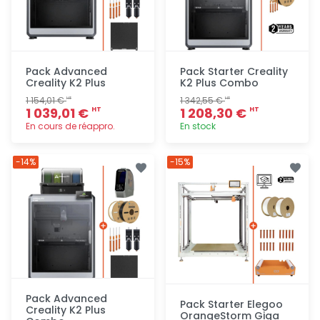
Pack Advanced
Pack Starter Creality
Creality K2 Plus
K2 Plus Combo
1 154,01 €
1 342,55 €
HT
HT
1 039,01 €
1 208,30 €
HT
HT
En cours de réappro.
En stock
Ajout
Ajout
-14%
-15%
rapide
rapide
Pack Advanced
Pack Starter Elegoo
Creality K2 Plus
OrangeStorm Giga