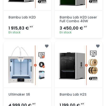
Bambu Lab H2D
Bambu Lab H2D Laser
Full Combo 40W
1 915,83 €
3 450,00 €
HT
HT
En stock
En stock
Ajout
Ajout
rapide
rapide
Ultimaker S6
Bambu Lab H2S
4 999,00 €
1 199,00 €
HT
HT