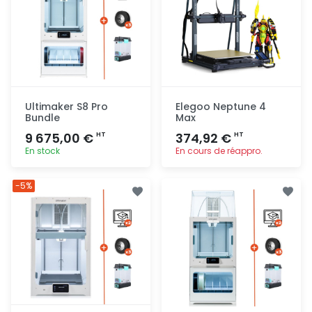
Ultimaker S8 Pro
Elegoo Neptune 4
Bundle
Max
9 675,00 €
374,92 €
HT
HT
En stock
En cours de réappro.
Ajout
Ajout
-5%
rapide
rapide