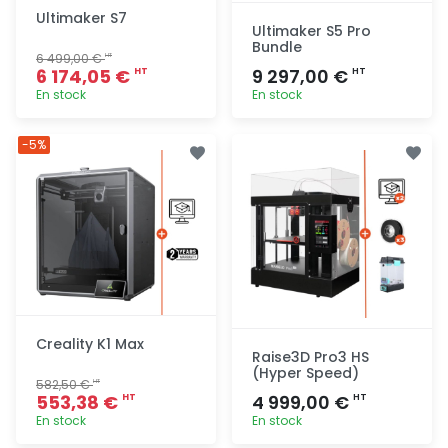
Ultimaker S7
Ultimaker S5 Pro
Bundle
6 499,00 €
HT
6 174,05 €
9 297,00 €
HT
HT
En stock
En stock
Ajout
Ajout
-5%
rapide
rapide
Creality K1 Max
Raise3D Pro3 HS
(Hyper Speed)
582,50 €
HT
553,38 €
4 999,00 €
HT
HT
En stock
En stock